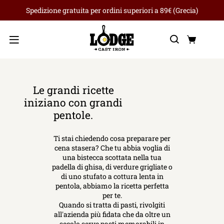
Spedizione gratuita per ordini superiori a 89€ (Grecia)
Ricerca
Carre
Menu
Le grandi ricette
iniziano con grandi
pentole.
Ti stai chiedendo cosa preparare per
cena stasera? Che tu abbia voglia di
una bistecca scottata nella tua
padella di ghisa, di verdure grigliate o
di uno stufato a cottura lenta in
pentola, abbiamo la ricetta perfetta
per te.
Quando si tratta di pasti, rivolgiti
all'azienda più fidata che da oltre un
secolo serve pasti memorabili in