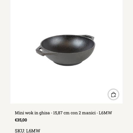
Mini wok in ghisa - 15,87 cm con 2 manici - L6MW
€35,00
SKU:
L6MW