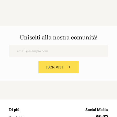
Unisciti alla nostra comunità!
Email
ISCRIVITI
Di più
Social Media
Facebook
Instag
YouT