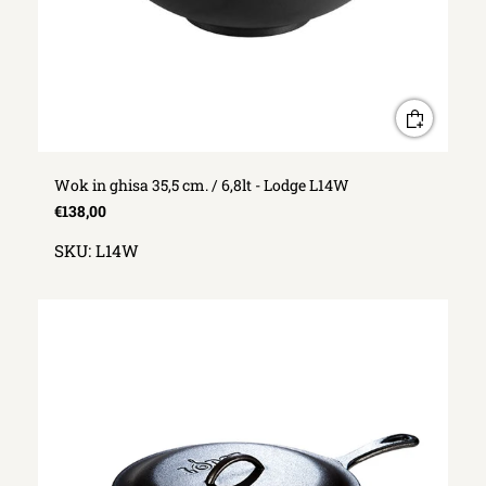
Wok in ghisa 35,5 cm. / 6,8lt - Lodge L14W
€138,00
SKU:
L14W