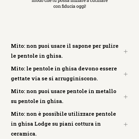
modo che tu possa iniziare a cucinare
con fiducia oggi!
Mito: non puoi usare il sapone per pulire
Apri
le pentole in ghisa.
sched
Mito: le pentole in ghisa devono essere
Apri
gettate via se si arrugginiscono.
sched
Mito: non puoi usare pentole in metallo
Apri
su pentole in ghisa.
sched
Mito: non è possibile utilizzare pentole
in ghisa Lodge su piani cottura in
Apri
ceramica.
sched