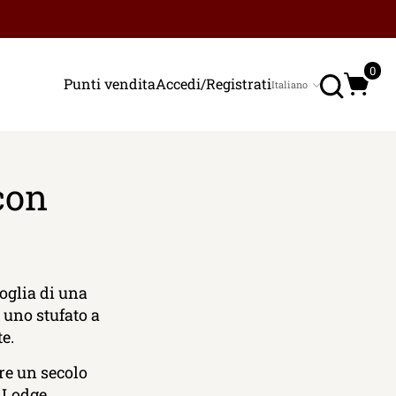
Ricerc
0
Punti vendita
Accedi/Registrati
Italiano
Lingua
con
oglia di una
i uno stufato a
te.
tre un secolo
 Lodge.