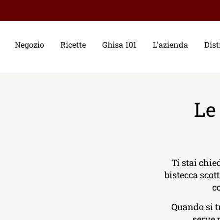
Negozio
Ricette
Ghisa 101
L'azienda
Dist
Le
Ti stai chi
bistecca scott
co
Quando si tr
serve 