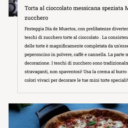
Torta al cioccolato messicana speziata M
zucchero
Festeggia Día de Muertos, con prelibatezze diverte
teschi di zucchero torte al cioccolato . La consiste
delle torte è magnificamente completata da un'esse
peperoncino in polvere, caffè e cannella. La parte m
decorazione. I teschi di zucchero sono tradizionalm
stravaganti, non spaventosi! Usa la crema al burro 
colori vivaci per decorare le tue mini torte speciali