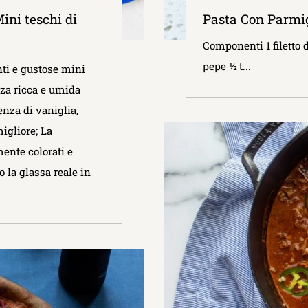
ini teschi di
Pasta Con Parmig
Componenti 1 filetto d
pepe ½ t...
nti e gustose mini
nza ricca e umida
nza di vaniglia,
igliore; La
ente colorati e
o la glassa reale in
!