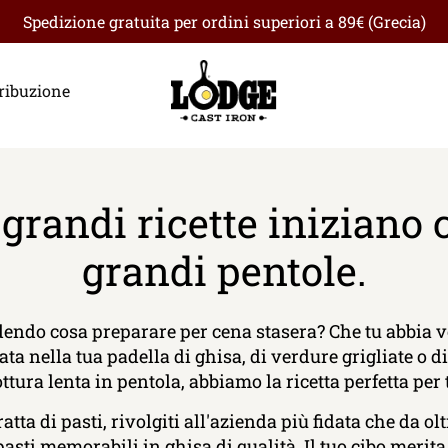
Spedizione gratuita per ordini superiori a 89€ (Grecia)
ribuzione
 grandi ricette iniziano 
grandi pentole.
edendo cosa preparare per cena stasera? Che tu abbia v
ata nella tua padella di ghisa, di verdure grigliate o d
ttura lenta in pentola, abbiamo la ricetta perfetta per 
atta di pasti, rivolgiti all'azienda più fidata che da ol
pasti memorabili in ghisa di qualità. Il tuo cibo merita