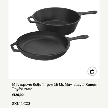
Μαντεμένιο Βαθύ Τηγάνι 3lt Με Μαντεμένιο Καπάκι-
Τηγάνι 26εκ.
€120,00
SKU:
LCC3