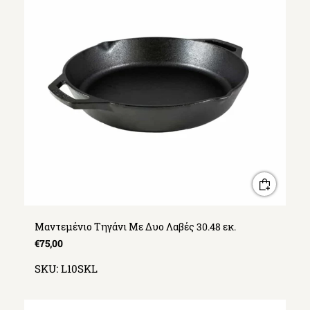
Μαντεμένιο Τηγάνι Με Δυο Λαβές 30.48 εκ.
€75,00
SKU:
L10SKL