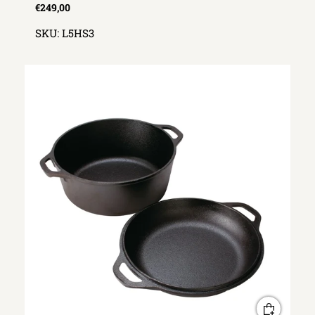
€249,00
SKU:
L5HS3