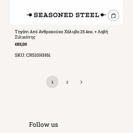
Τηγάνι Από Ανθρακούχο Χάλυβα 25.4εκ. + Λαβή
Σιλικόνης
€85,00
SKU:
CRS10HH61
Next
1
2
Page
Follow us