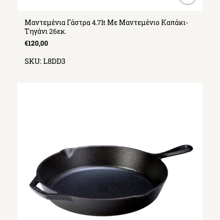
Μαντεμένια Γάστρα 4.7lt Με Μαντεμένιο Καπάκι-
Τηγάνι 26εκ.
€120,00
SKU:
L8DD3