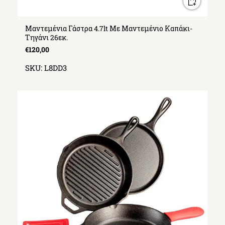
Μαντεμένια Γάστρα 4.7lt Με Μαντεμένιο Καπάκι-
Τηγάνι 26εκ.
€120,00
SKU:
L8DD3