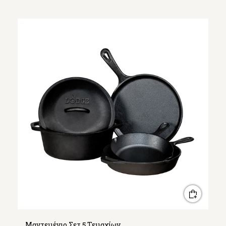
Μαντεμένιο Σετ 5 Τεμαχίων