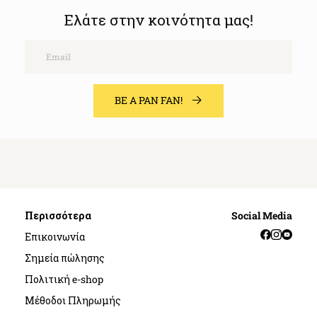
Ελάτε στην κοινότητα μας!
Email
BE A PAN FAN!
Περισσότερα
Social Media
Facebook
Instag
YouT
Επικοινωνία
Σημεία πώλησης
Πολιτική e-shop
Μέθοδοι Πληρωμής