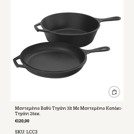
Μαντεμένιο Βαθύ Τηγάνι 3lt Με Μαντεμένιο Καπάκι-
Τηγάνι 26εκ.
€120,00
SKU:
LCC3