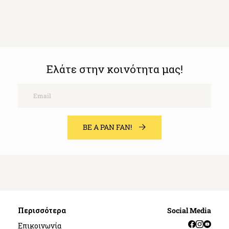
Ελάτε στην κοινότητα μας!
Email
BE A PAN FAN!
Περισσότερα
Social Media
Facebook
Instag
YouT
Επικοινωνία