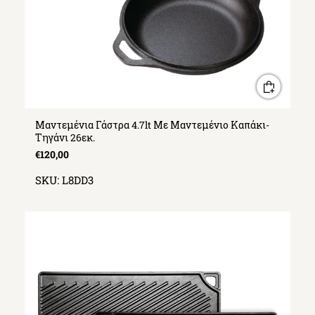
Μαντεμένια Γάστρα 4.7lt Με Μαντεμένιο Καπάκι-
Τηγάνι 26εκ.
€120,00
SKU:
L8DD3