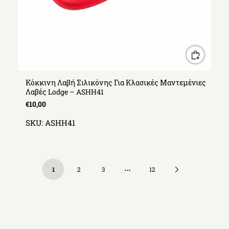
Κόκκινη Λαβή Σιλικόνης Για Κλασικές Μαντεμένιες
Λαβές Lodge – ASHH41
€10,00
SKU:
ASHH41
…
Next
1
2
3
12
Page