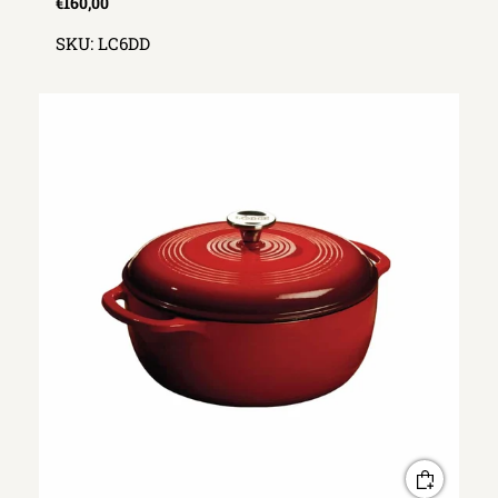
€160,00
SKU:
LC6DD