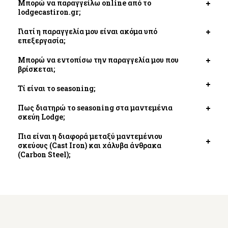
Μπορώ να παραγγείλω online από το
Open
lodgecastiron.gr;
tab
Γιατί η παραγγελία μου είναι ακόμα υπό
Open
επεξεργασία;
tab
Μπορώ να εντοπίσω την παραγγελία μου που
Open
βρίσκεται;
tab
Τί είναι το seasoning;
Open
tab
Πως διατηρώ το seasoning στα μαντεμένια
Open
σκεύη Lodge;
tab
Πια είναι η διαφορά μεταξύ μαντεμένιου
σκεύους (Cast Iron) και χάλυβα άνθρακα
Open
(Carbon Steel);
tab