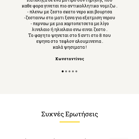
καθε φορα γινεται πιο αντικολλητικο νομιζω .
- πλενω με ζεστο σκετο νερο και βουρτσα
-ζεσταινω στο ματι ξανα για εξατμιση νερου
- περναω με μια χαρτοπετσετα με λίγο
λινελαιο ή ηλιελαιο ενω ειναι ζεστο .
Το φαγητο ψηνεται στο 5 αντι στο 8 που
εψηνα στο τεφλον αλουμινενια .
καλά ψησιματα !
Κωνσταντίνος
Συχνές Ερωτήσεις