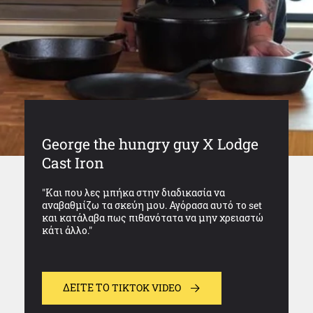
George the hungry guy X Lodge
Cast Iron
"Και που λες μπήκα στην διαδικασία να
αναβαθμίζω τα σκεύη μου. Αγόρασα αυτό το set
και κατάλαβα πως πιθανότατα να μην χρειαστώ
κάτι άλλο."
ΔΕΊΤΕ ΤΟ TIKTOK VIDEO