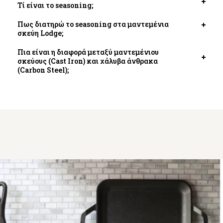
Τί είναι το seasoning;
Open
tab
Πως διατηρώ το seasoning στα μαντεμένια
Open
σκεύη Lodge;
tab
Πια είναι η διαφορά μεταξύ μαντεμένιου
σκεύους (Cast Iron) και χάλυβα άνθρακα
Open
(Carbon Steel);
tab