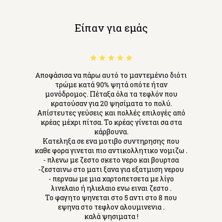
Είπαν για εμάς
Aποφάσισα να πάρω αυτό το μαντεμένιο διότι
τρώμε κατά 90% ψητά οπότε ήταν
μονόδρομος. Πέταξα όλα τα τεφλόν που
κρατούσαν για 20 ψησίματα το πολύ.
Απίστευτες γεύσεις και πολλές επιλογές από
κρέας μέχρι πίτσα. Το κρέας γίνεται σα στα
κάρβουνα.
Κατεληξα σε ενα μοτιβο συντηρησης που
καθε φορα γινεται πιο αντικολλητικο νομιζω .
- πλενω με ζεστο σκετο νερο και βουρτσα
-ζεσταινω στο ματι ξανα για εξατμιση νερου
- περναω με μια χαρτοπετσετα με λίγο
λινελαιο ή ηλιελαιο ενω ειναι ζεστο .
Το φαγητο ψηνεται στο 5 αντι στο 8 που
εψηνα στο τεφλον αλουμινενια .
καλά ψησιματα !