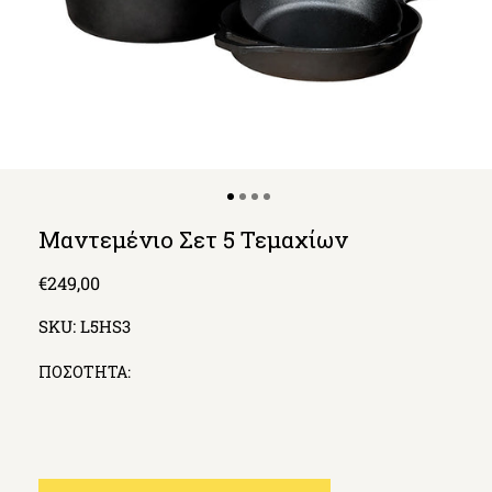
Μαντεμένιο Σετ 5 Τεμαχίων
Regular
€249,00
price
SKU:
L5HS3
ΠΟΣΟΤΗΤΑ: