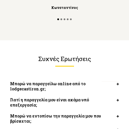
Κωνσταντίνος
Συχνές Ερωτήσεις
Μπορώ να παραγγείλω online από το
Open
lodgecastiron.gr;
tab
Γιατί η παραγγελία μου είναι ακόμα υπό
Open
επεξεργασία;
tab
Μπορώ να εντοπίσω την παραγγελία μου που
Open
βρίσκεται;
tab