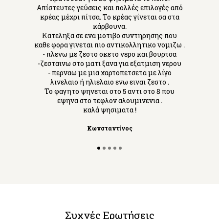
Απίστευτες γεύσεις και πολλές επιλογές από
κρέας μέχρι πίτσα. Το κρέας γίνεται σα στα
κάρβουνα.
Κατεληξα σε ενα μοτιβο συντηρησης που
καθε φορα γινεται πιο αντικολλητικο νομιζω .
- πλενω με ζεστο σκετο νερο και βουρτσα
-ζεσταινω στο ματι ξανα για εξατμιση νερου
- περναω με μια χαρτοπετσετα με λίγο
λινελαιο ή ηλιελαιο ενω ειναι ζεστο .
Το φαγητο ψηνεται στο 5 αντι στο 8 που
εψηνα στο τεφλον αλουμινενια .
καλά ψησιματα !
Κωνσταντίνος
Συχνές Ερωτήσεις