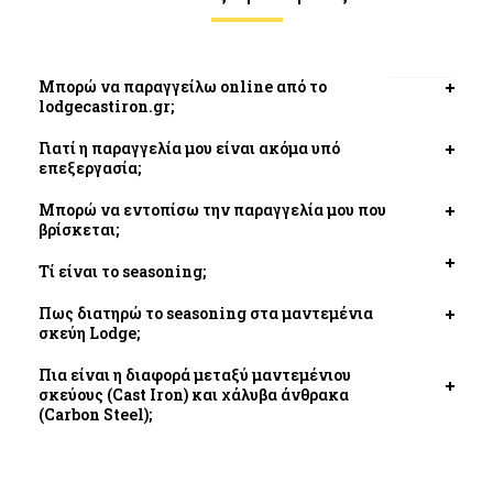
Μπορώ να παραγγείλω online από το
Open
lodgecastiron.gr;
tab
Γιατί η παραγγελία μου είναι ακόμα υπό
Open
επεξεργασία;
tab
Μπορώ να εντοπίσω την παραγγελία μου που
Open
βρίσκεται;
tab
Τί είναι το seasoning;
Open
tab
Πως διατηρώ το seasoning στα μαντεμένια
Open
σκεύη Lodge;
tab
Πια είναι η διαφορά μεταξύ μαντεμένιου
σκεύους (Cast Iron) και χάλυβα άνθρακα
Open
(Carbon Steel);
tab