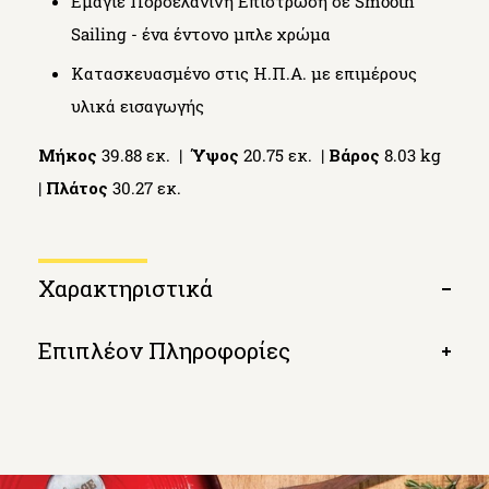
Εμαγιέ Πορσελάνινη Επίστρωση σε Smooth
Sailing - ένα έντονο μπλε χρώμα
Κατασκευασμένο στις Η.Π.Α. με επιμέρους
υλικά εισαγωγής
Μήκος
39.88 εκ. |
Ύψος
20.75 εκ. |
Βάρος
8.03 kg
|
Πλάτος
30.27 εκ.
Χαρακτηριστικά
Open
tab
Επιπλέον Πληροφορίες
Open
tab