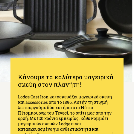
Κάνουμε τα καλύτερα μαγειρικά
σκεύη στον πλανήτη!
Lodge Cast Iron κατασκευάζει μαγειρικά σκεύη
και accessories από το 1896. Αυτήν τη στιγμή
λειτουργούμε δύο χυτήρια στο Νότιο
Πίτσμπουργκ του Τενεσί, το σπίτι μας από την
αρχή. Με 120 χρόνια εμπειρίας, κάθε κομμάτι
μαγειρικών σκευών Lodge είναι
κατασκευασμένο για ανθεκτικότητα και