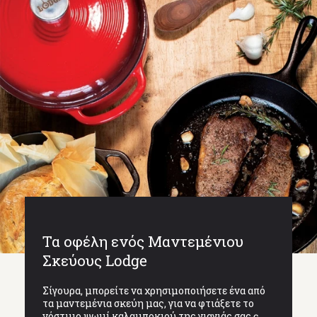
Τα οφέλη ενός Μαντεμένιου
Σκεύους Lodge
Σίγουρα, μπορείτε να χρησιμοποιήσετε ένα από
τα μαντεμένια σκεύη μας, για να φτιάξετε το
νόστιμο ψωμί καλαμποκιού της γιαγιάς σας.c