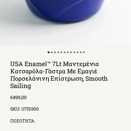
USA Enamel™ 7Lt Μαντεμένια
Κατσαρόλα-Γάστρα Με Εμαγιέ
Πορσελάνινη Επίστρωση, Smooth
Sailing
Regular
€499,00
price
SKU:
U7ID300
ΠΟΣΟΤΗΤΑ: