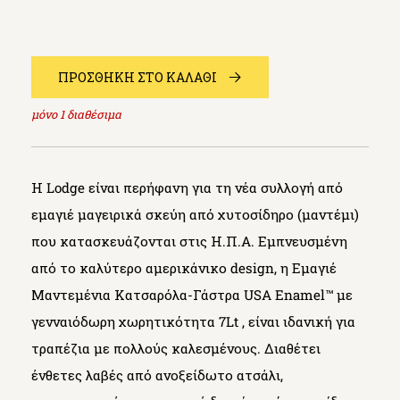
ΠΡΟΣΘΗΚΗ ΣΤΟ ΚΑΛΑΘΙ
μόνο
1
διαθέσιμα
Η Lodge είναι περήφανη για τη νέα συλλογή από
εμαγιέ μαγειρικά σκεύη από χυτοσίδηρο (μαντέμι)
που κατασκευάζονται στις Η.Π.Α. Εμπνευσμένη
από το καλύτερο αμερικάνικο design, η Εμαγιέ
Μαντεμένια Κατσαρόλα-Γάστρα USA Enamel™ με
γενναιόδωρη χωρητικότητα 7Lt , είναι ιδανική για
τραπέζια με πολλούς καλεσμένους. Διαθέτει
ένθετες λαβές από ανοξείδωτο ατσάλι,