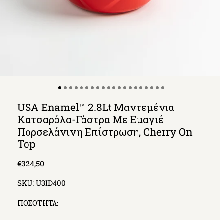
USA Enamel™ 2.8Lt Μαντεμένια
Κατσαρόλα-Γάστρα Με Εμαγιέ
Πορσελάνινη Επίστρωση, Cherry On
Top
Regular
€324,50
price
SKU:
U3ID400
ΠΟΣΟΤΗΤΑ: