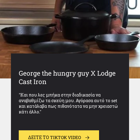
George the hungry guy X Lodge
Cast Iron
"Και που λες μπήκα στην διαδικασία να
αναβαθμίζω τα σκεύη μου. Αγόρασα αυτό το set
και κατάλαβα πως πιθανότατα να μην χρειαστώ
κάτι άλλο."
ΔΕΊΤΕ ΤΟ TIKTOK VIDEO