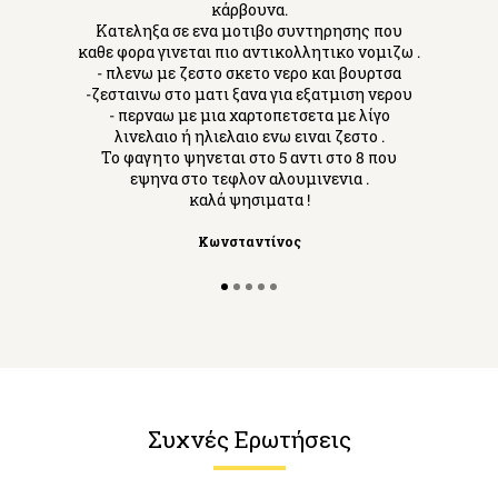
κάρβουνα.
Κατεληξα σε ενα μοτιβο συντηρησης που
καθε φορα γινεται πιο αντικολλητικο νομιζω .
- πλενω με ζεστο σκετο νερο και βουρτσα
-ζεσταινω στο ματι ξανα για εξατμιση νερου
- περναω με μια χαρτοπετσετα με λίγο
λινελαιο ή ηλιελαιο ενω ειναι ζεστο .
Το φαγητο ψηνεται στο 5 αντι στο 8 που
εψηνα στο τεφλον αλουμινενια .
καλά ψησιματα !
Κωνσταντίνος
Συχνές Ερωτήσεις