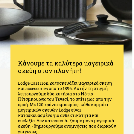
Κάνουμε τα καλύτερα μαγειρικά
σκεύη στον πλανήτη!
Lodge Cast Iron κατασκευάζει μαγειρικά σκεύη
και accessories από το 1896. Αυτήν τη στιγμή
λειτουργούμε δύο χυτήρια στο Νότιο
Πίτσμπουργκ του Τενεσί, το σπίτι μας από την
αρχή. Με 120 χρόνια εμπειρίας, κάθε κομμάτι
μαγειρικών σκευών Lodge είναι
κατασκευασμένο για ανθεκτικότητα και
ευελιξία. Δεν κατασκευά- ζουμε μόνο μαγειρικά
σκεύη - δημιουργούμε αναμνήσεις που διαρκούν
για γενιές.