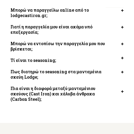
Μπορώ να παραγγείλω online από το
Open
lodgecastiron.gr;
tab
Γιατί η παραγγελία μου είναι ακόμα υπό
Open
επεξεργασία;
tab
Μπορώ να εντοπίσω την παραγγελία μου που
Open
βρίσκεται;
tab
Τί είναι το seasoning;
Open
tab
Πως διατηρώ το seasoning στα μαντεμένια
Open
σκεύη Lodge;
tab
Πια είναι η διαφορά μεταξύ μαντεμένιου
σκεύους (Cast Iron) και χάλυβα άνθρακα
Open
(Carbon Steel);
tab