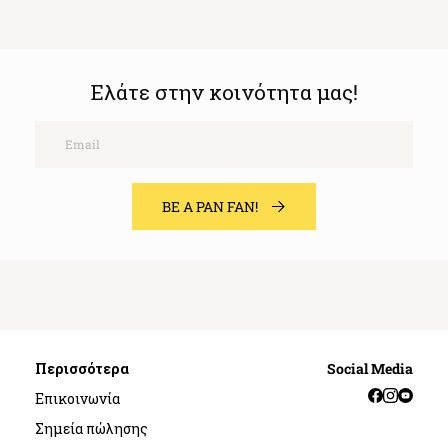
Ελάτε στην κοινότητα μας!
Email
BE A PAN FAN!
Περισσότερα
Social Media
Facebook
Instag
YouT
Επικοινωνία
Σημεία πώλησης