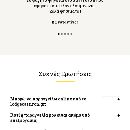
Το φαγητο ψηνεται στο 5 αντι στο 8 που
εψηνα στο τεφλον αλουμινενια .
καλά ψησιματα !
Κωνσταντίνος
Συχνές Ερωτήσεις
Μπορώ να παραγγείλω online από το
Open
lodgecastiron.gr;
tab
Γιατί η παραγγελία μου είναι ακόμα υπό
Open
επεξεργασία;
tab