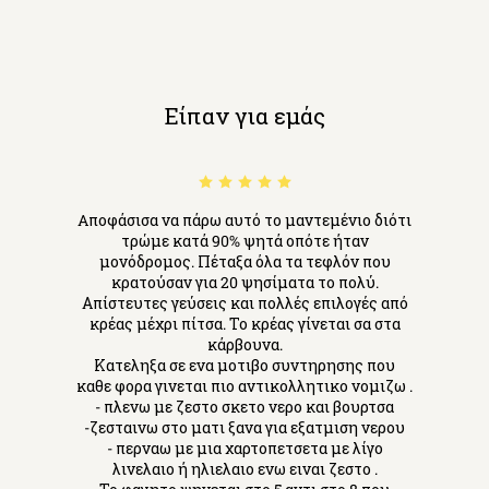
Είπαν για εμάς
Aποφάσισα να πάρω αυτό το μαντεμένιο διότι
τρώμε κατά 90% ψητά οπότε ήταν
μονόδρομος. Πέταξα όλα τα τεφλόν που
κρατούσαν για 20 ψησίματα το πολύ.
Απίστευτες γεύσεις και πολλές επιλογές από
κρέας μέχρι πίτσα. Το κρέας γίνεται σα στα
κάρβουνα.
Κατεληξα σε ενα μοτιβο συντηρησης που
καθε φορα γινεται πιο αντικολλητικο νομιζω .
- πλενω με ζεστο σκετο νερο και βουρτσα
-ζεσταινω στο ματι ξανα για εξατμιση νερου
- περναω με μια χαρτοπετσετα με λίγο
λινελαιο ή ηλιελαιο ενω ειναι ζεστο .