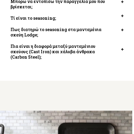
Μπορώ να εντοπίσω την παραγγελία μου που
Open
βρίσκεται;
tab
Τί είναι το seasoning;
Open
tab
Πως διατηρώ το seasoning στα μαντεμένια
Open
σκεύη Lodge;
tab
Πια είναι η διαφορά μεταξύ μαντεμένιου
σκεύους (Cast Iron) και χάλυβα άνθρακα
Open
(Carbon Steel);
tab