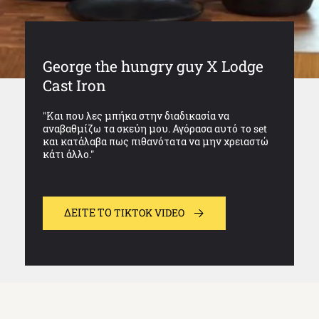
George the hungry guy X Lodge
Cast Iron
"Και που λες μπήκα στην διαδικασία να
αναβαθμίζω τα σκεύη μου. Αγόρασα αυτό το set
και κατάλαβα πως πιθανότατα να μην χρειαστώ
κάτι άλλο."
ΔΕΊΤΕ ΤΟ TIKTOK VIDEO