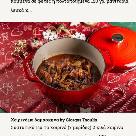
κομμένα σε φέτες ή πολτοποιημένα 150 γρ. μανιτάρια,
λευκά κ...
Χοιρινό με δαμάσκηνα by Giorgos Tsoulis
Συστατικά Για το χοιρινό (7 μερίδες) 2 κιλά χοιρινό