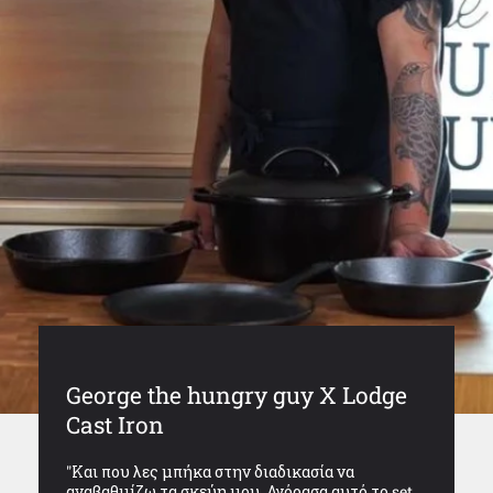
George the hungry guy X Lodge
Cast Iron
"Και που λες μπήκα στην διαδικασία να
αναβαθμίζω τα σκεύη μου. Αγόρασα αυτό το set