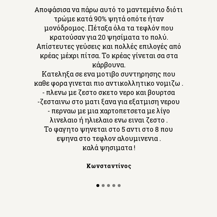
Aποφάσισα να πάρω αυτό το μαντεμένιο διότι
τρώμε κατά 90% ψητά οπότε ήταν
μονόδρομος. Πέταξα όλα τα τεφλόν που
κρατούσαν για 20 ψησίματα το πολύ.
Απίστευτες γεύσεις και πολλές επιλογές από
κρέας μέχρι πίτσα. Το κρέας γίνεται σα στα
κάρβουνα.
Κατεληξα σε ενα μοτιβο συντηρησης που
καθε φορα γινεται πιο αντικολλητικο νομιζω .
- πλενω με ζεστο σκετο νερο και βουρτσα
-ζεσταινω στο ματι ξανα για εξατμιση νερου
- περναω με μια χαρτοπετσετα με λίγο
λινελαιο ή ηλιελαιο ενω ειναι ζεστο .
Το φαγητο ψηνεται στο 5 αντι στο 8 που
εψηνα στο τεφλον αλουμινενια .
καλά ψησιματα !
Κωνσταντίνος