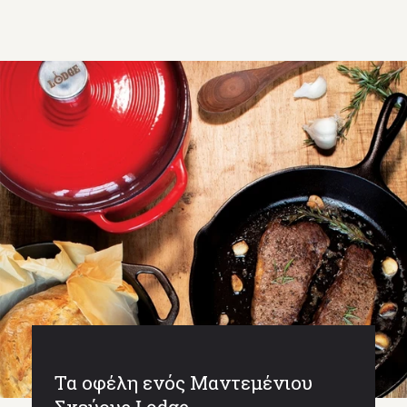
Τα οφέλη ενός Μαντεμένιου
Σκεύους Lodge