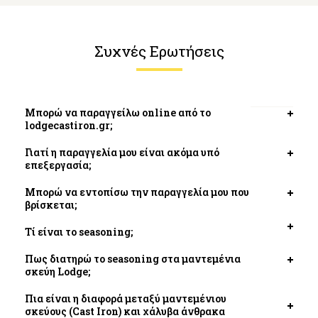
Συχνές Ερωτήσεις
Μπορώ να παραγγείλω online από το
Open
lodgecastiron.gr;
tab
Γιατί η παραγγελία μου είναι ακόμα υπό
Open
επεξεργασία;
tab
Μπορώ να εντοπίσω την παραγγελία μου που
Open
βρίσκεται;
tab
Τί είναι το seasoning;
Open
tab
Πως διατηρώ το seasoning στα μαντεμένια
Open
σκεύη Lodge;
tab
Πια είναι η διαφορά μεταξύ μαντεμένιου
σκεύους (Cast Iron) και χάλυβα άνθρακα
Open