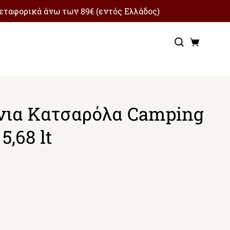
μεταφορικά άνω των 89€ (εντός Ελλάδος)
Αναζήτ
Καλά
ια Κατσαρόλα Camping
 5,68 lt