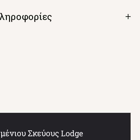
Πληροφορίες
Open
tab
μένιου Σκεύους Lodge