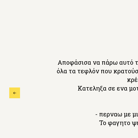
Aποφάσισα να πάρω αυτό τ
όλα τα τεφλόν που κρατούσ
κρέ
Κατεληξα σε ενα μοτ
- περναω με μι
Το φαγητο ψη