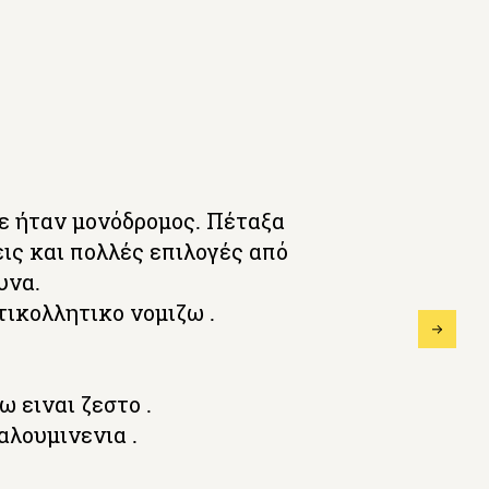
ε ήταν μονόδρομος. Πέταξα
ις και πολλές επιλογές από
υνα.
τικολλητικο νομιζω .
ω ειναι ζεστο .
αλουμινενια .