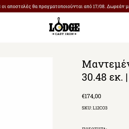
08 οι αποστολές θα πραγματοποιούνται από 17/08. Δωρεάν 
Μαντεμέν
30.48 εκ. |
Regular
€174,00
price
SKU:
L12CO3