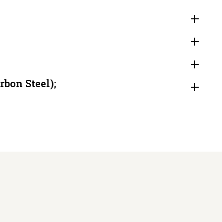
tab
Open
tab
Open
tab
Open
tab
bon Steel);
Open
tab