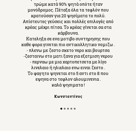
τρώμε κατά 90% ψητά οπότε ήταν
μονόδρομος. Πέταξα όλα τα τεφλόν που
κρατούσαν για 20 ψησίματα το πολύ.
Απίστευτες γεύσεις και πολλές επιλογές από
κρέας μέχρι πίτσα. Το κρέας γίνεται σα στα
κάρβουνα.
Κατεληξα σε ενα μοτιβο συντηρησης που
καθε φορα γινεται πιο αντικολλητικο νομιζω .
- πλενω με ζεστο σκετο νερο και βουρτσα
-ζεσταινω στο ματι ξανα για εξατμιση νερου
- περναω με μια χαρτοπετσετα με λίγο
λινελαιο ή ηλιελαιο ενω ειναι ζεστο .
Το φαγητο ψηνεται στο 5 αντι στο 8 που
εψηνα στο τεφλον αλουμινενια .
καλά ψησιματα !
Κωνσταντίνος