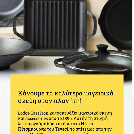
Κάνουμε τα καλύτερα μαγειρικά
σκεύη στον πλανήτη!
Lodge Cast Iron κατασκευάζει μαγειρικά σκεύη
και accessories από το 1896. Αυτήν τη στιγμή
λειτουργούμε δύο χυτήρια στο Νότιο
Πίτσμπουργκ του Τενεσί, το σπίτι μας από την