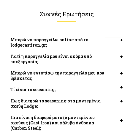
Συχνές Ερωτήσεις
Μπορώ να παραγγείλω online από το
Open
lodgecastiron.gr;
tab
Γιατί η παραγγελία μου είναι ακόμα υπό
Open
επεξεργασία;
tab
Μπορώ να εντοπίσω την παραγγελία μου που
Open
βρίσκεται;
tab
Τί είναι το seasoning;
Open
tab
Πως διατηρώ το seasoning στα μαντεμένια
Open
σκεύη Lodge;
tab
Πια είναι η διαφορά μεταξύ μαντεμένιου
σκεύους (Cast Iron) και χάλυβα άνθρακα
Open
(Carbon Steel);
tab