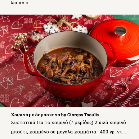
λευκά κ...
Χοιρινό με δαμάσκηνα by Giorgos Tsoulis
Συστατικά Για το χοιρινό (7 μερίδες) 2 κιλά χοιρινό
μπούτι, κομμένο σε μεγάλα κομμάτια 400 γρ. ντ...