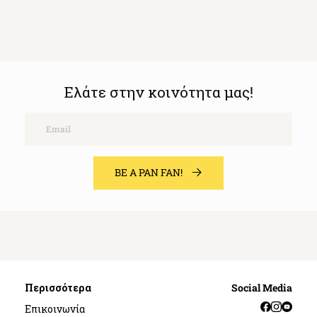
Ελάτε στην κοινότητα μας!
Email
BE A PAN FAN!
Περισσότερα
Social Media
Facebook
Instag
YouT
Επικοινωνία