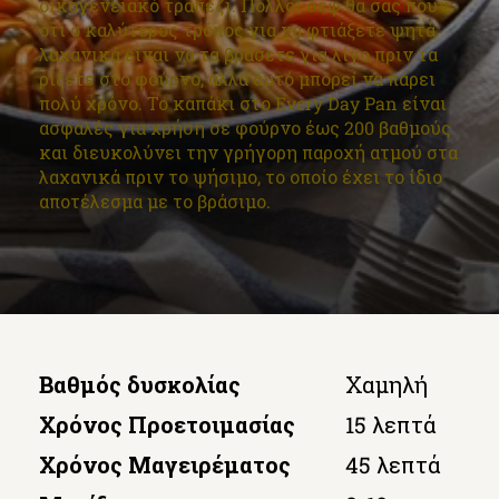
οικογενειακό τραπέζι. Πολλοί σεφ θα σας πουν
ότι ο καλύτερος τρόπος για να φτιάξετε ψητά
λαχανικά είναι να τα βράσετε για λίγο πριν τα
ρίξετε στο φούρνο, αλλά αυτό μπορεί να πάρει
πολύ χρόνο. Το καπάκι στο Every Day Pan είναι
ασφαλές για χρήση σε φούρνο έως 200 βαθμούς
και διευκολύνει την γρήγορη παροχή ατμού στα
λαχανικά πριν το ψήσιμο, το οποίο έχει το ίδιο
αποτέλεσμα με το βράσιμο.
Βαθμός δυσκολίας
Χαμηλή
Χρόνος Προετοιμασίας
15 λεπτά
Χρόνος Μαγειρέματος
45 λεπτά