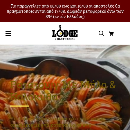
Για παραγγελίες από 08/08 έως και 16/08 οι αποστολές θα
πραγματοποιούνται από 17/08. Δωρεάν μεταφορικά άνω των
89€ (εντός Ελλάδος)
Αναζήτ
Καλά
Μενού
Ρατατούιγ Με Μήλο &
Κολοκύθα
Αυτό είναι ένα εντυπωσιακό πιάτο για να
σερβίρετε με ένα κοτόπουλο σε ένα