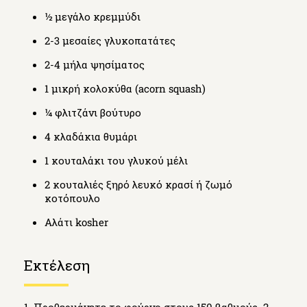
½ μεγάλο κρεμμύδι
2-3 μεσαίες γλυκοπατάτες
2-4 μήλα ψησίματος
1 μικρή κολοκύθα (acorn squash)
¼ φλιτζάνι βούτυρο
4 κλαδάκια θυμάρι
1 κουταλάκι του γλυκού μέλι
2 κουταλιές ξηρό λευκό κρασί ή ζωμό
κοτόπουλο
Αλάτι kosher
Εκτέλεση
1. Προθερμάνετε το φούρνο στους 150 βαθμούς. 2.