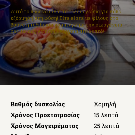
Αυτό το πρωινό είναι το τέλειο γεύμα για κάθε
εξόρμηση στη φύση! Είτε είστε με φίλους στο
βουνό ή ταξίδι για κάμπινγκ με την οικογένεια
σας, θα σας γεμίσει ενέργεια στο λεπτό!
Βαθμός δυσκολίας
Χαμηλή
Χρόνος Προετοιμασίας
15 λεπτά
Χρόνος Μαγειρέματος
25 λεπτά