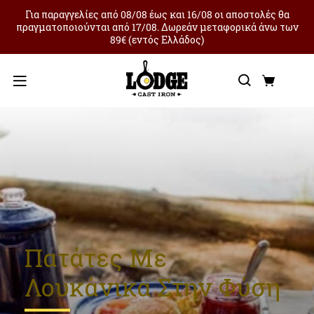
Για παραγγελίες από 08/08 έως και 16/08 οι αποστολές θα
πραγματοποιούνται από 17/08. Δωρεάν μεταφορικά άνω των
89€ (εντός Ελλάδος)
Αναζήτ
Καλά
Μενού
Πατάτες Με
Λουκάνικα Στην Φύση