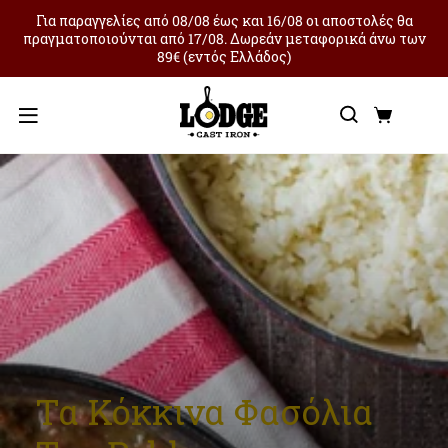
Για παραγγελίες από 08/08 έως και 16/08 οι αποστολές θα
πραγματοποιούνται από 17/08. Δωρεάν μεταφορικά άνω των
89€ (εντός Ελλάδος)
Αναζήτ
Καλά
Μενού
Τα Κόκκινα Φασόλια