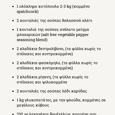
1 ολόκληρο κοτόπουλο 2-3 kg (κομμένο
spatchcock)
2 κουταλιές της σούπας θαλασσινό αλάτι
1 κουταλιά της σούπας ανάλατο μείγμα
μπαχαρικών (salt free vegetable pepper
seasoning blend)
2 κλαδάκια δεντρολίβανο, (τα φύλλα χωρίς το
στέλεχος και χοντροκομμένα)
2 κλαδάκια φασκόμηλο, (τα φύλλα χωρίς το
στέλεχος και χοντροκομμένα)
2 κλαδάκια ρίγανη, (τα φύλλα χωρίς το
στέλεχος και ψιλοκομμένα
2 κουταλιές της σούπας λάδι καρύδας
1 kg γλυκοπατάτες, με την φλούδα, κομμένες σε
μεγάλους κύβους
230 γρ.λαχανάκια Βρυξελλών, κομμένα στη