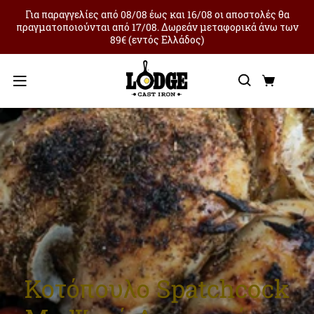
Για παραγγελίες από 08/08 έως και 16/08 οι αποστολές θα
πραγματοποιούνται από 17/08. Δωρεάν μεταφορικά άνω των
89€ (εντός Ελλάδος)
Αναζήτ
Καλά
Μενού
Κοτόπουλο Spatchcock