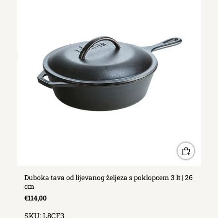
Duboka tava od lijevanog željeza s poklopcem 3 lt | 26
cm
€114,00
SKU:
L8CF3