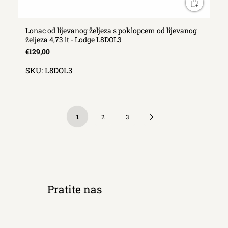
Lonac od lijevanog željeza s poklopcem od lijevanog
željeza 4,73 lt - Lodge L8DOL3
€129,00
SKU:
L8DOL3
Next
1
2
3
Page
Pratite nas