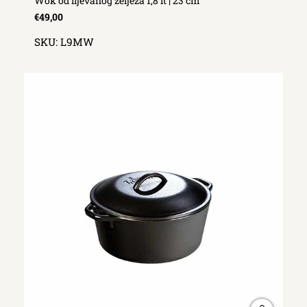
Wok od lijevanog željeza 1,8 lt | 23 cm
€49,00
SKU:
L9MW