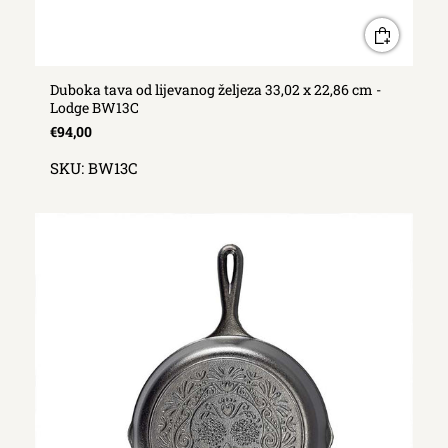
Duboka tava od lijevanog željeza 33,02 x 22,86 cm -
Lodge BW13C
€94,00
SKU:
BW13C