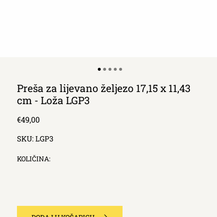
Preša za lijevano željezo 17,15 x 11,43
cm - Loža LGP3
Redna
€49,00
cijena
SKU:
LGP3
KOLIČINA: