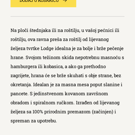
DODAJ U KOŠARICU
Na ploči štednjaka ili na roštilju, u vašoj pećnici ili
roštilju, ova ravna preša za roštilj od lijevanog
željeza tvrtke Lodge idealna je za bolje i brže pečenje
hrane. Svojom težinom skida nepotrebnu masnoću s
hamburgera ili kobasica, a ako ga prethodno
zagrijete, hrana će se brže skuhati s obje strane, bez
okretanja. Idealan je za masna mesa poput slanine i
pancete. S jedinstvenom kovanom završnom
obradom i spiralnom ručkom. Izrađen od lijevanog
željeza sa 100% prirodnim premazom (začinjen) i
spreman za upotrebu.