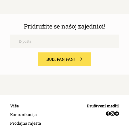
Pridružite se našoj zajednici!
Email
BUDI PAN FAN!
Više
Društveni mediji
Facebook
Instag
YouT
Komunikacija
Prodajna mjesta