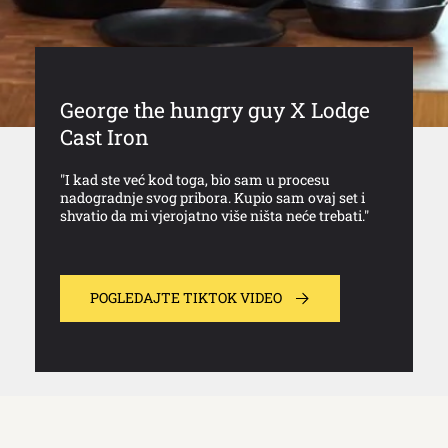
George the hungry guy X Lodge
Cast Iron
"I kad ste već kod toga, bio sam u procesu
nadogradnje svog pribora. Kupio sam ovaj set i
shvatio da mi vjerojatno više ništa neće trebati."
POGLEDAJTE TIKTOK VIDEO