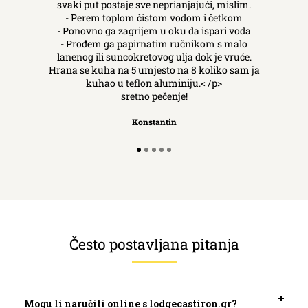
svaki put postaje sve neprianjajući, mislim.
- Perem toplom čistom vodom i četkom
- Ponovno ga zagrijem u oku da ispari voda
- Prođem ga papirnatim ručnikom s malo
lanenog ili suncokretovog ulja dok je vruće.
Hrana se kuha na 5 umjesto na 8 koliko sam ja
kuhao u teflon aluminiju.< /p>
sretno pečenje!
Konstantin
Često postavljana pitanja
Mogu li naručiti online s lodgecastiron.gr?
Otvori