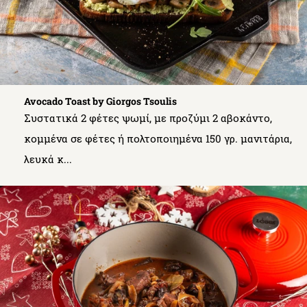
Avocado Toast by Giorgos Tsoulis
Συστατικά 2 φέτες ψωμί, με προζύμι 2 αβοκάντο,
κομμένα σε φέτες ή πολτοποιημένα 150 γρ. μανιτάρια,
λευκά κ...