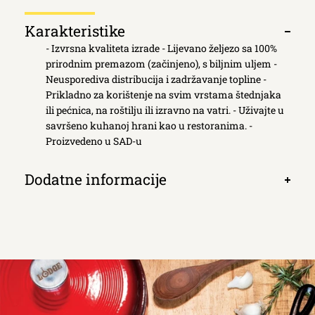
Κarakteristike
Otvori
- Izvrsna kvaliteta izrade - Lijevano željezo sa 100%
kartic
prirodnim premazom (začinjeno), s biljnim uljem -
Neusporediva distribucija i zadržavanje topline -
Prikladno za korištenje na svim vrstama štednjaka
ili pećnica, na roštilju ili izravno na vatri. - Uživajte u
savršeno kuhanoj hrani kao u restoranima. -
Proizvedeno u SAD-u
Dodatne informacije
Otvori
kartic