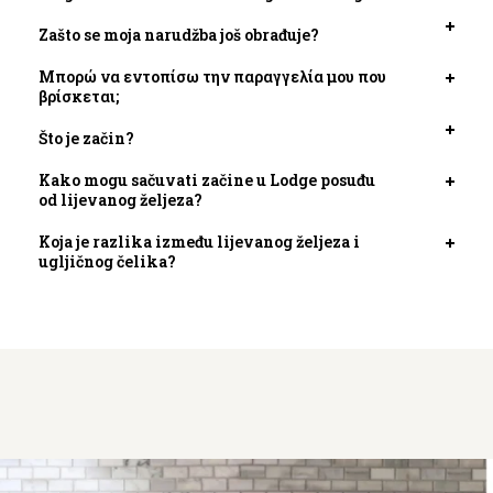
kartic
Zašto se moja narudžba još obrađuje?
Otvori
kartic
Μπορώ να εντοπίσω την παραγγελία μου που
Otvori
βρίσκεται;
kartic
Što je začin?
Otvori
kartic
Kako mogu sačuvati začine u Lodge posuđu
Otvori
od lijevanog željeza?
kartic
Koja je razlika između lijevanog željeza i
Otvori
ugljičnog čelika?
kartic