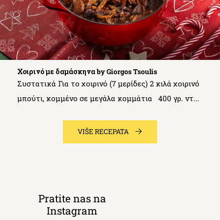
Χοιρινό με δαμάσκηνα by Giorgos Tsoulis
Συστατικά Για το χοιρινό (7 μερίδες) 2 κιλά χοιρινό
μπούτι, κομμένο σε μεγάλα κομμάτια 400 γρ. ντ...
VIŠE RECEPATA
Pratite nas na
Instagram