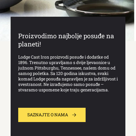
Proizvodimo najbolje posuđe na
planeti!
Lodge Cast Iron proizvodi posuđe i dodatke od
1896. Trenutno upravljamo s dvije ljevaonice u
južnom Pittsburghu, Tennessee, našem domu od
samog početka. Sa 120 godina iskustva, svaki
komad Lodge posuđa napravljen je za izdržljivost i
svestranost. Ne izrađujemo samo posuđe –
stvaramo uspomene koje traju generacijama.
SAZNAJTE O NAMA