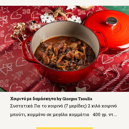
Χοιρινό με δαμάσκηνα by Giorgos Tsoulis
Συστατικά Για το χοιρινό (7 μερίδες) 2 κιλά χοιρινό
μπούτι, κομμένο σε μεγάλα κομμάτια 400 γρ. ντ...