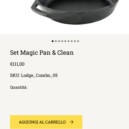
Set Magic Pan & Clean
Prezzo
€111,00
di
SKU:
Lodge_Combo_05
listino
Quantità:
AGGIUNGI AL CARRELLO