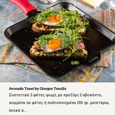
Avocado Toast by Giorgos Tsoulis
Συστατικά 2 φέτες ψωμί, με προζύμι 2 αβοκάντο,
κομμένα σε φέτες ή πολτοποιημένα 150 γρ. μανιτάρια,
λευκά κ...