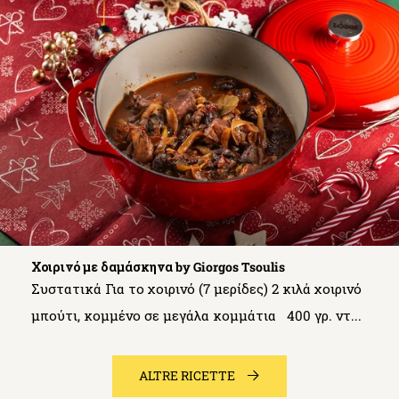
Χοιρινό με δαμάσκηνα by Giorgos Tsoulis
Συστατικά Για το χοιρινό (7 μερίδες) 2 κιλά χοιρινό
μπούτι, κομμένο σε μεγάλα κομμάτια 400 γρ. ντ...
ALTRE RICETTE