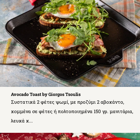
Avocado Toast by Giorgos Tsoulis
Συστατικά 2 φέτες ψωμί, με προζύμι 2 αβοκάντο,
κομμένα σε φέτες ή πολτοποιημένα 150 γρ. μανιτάρια,
λευκά κ...