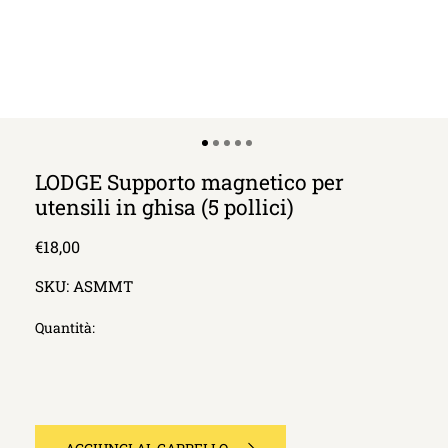
LODGE Supporto magnetico per
utensili in ghisa (5 pollici)
Prezzo
€18,00
di
SKU:
ASMMT
listino
Quantità: