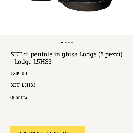
SET di pentole in ghisa Lodge (5 pezzi)
- Lodge L5HS3
Prezzo
€249,00
di
SKU:
L5HS3
listino
Quantità: