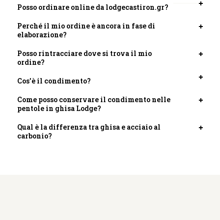
Posso ordinare online da lodgecastiron.gr?
Apri
scheda
Perché il mio ordine è ancora in fase di
Apri
elaborazione?
scheda
Posso rintracciare dove si trova il mio
Apri
ordine?
scheda
Cos'è il condimento?
Apri
scheda
Come posso conservare il condimento nelle
Apri
pentole in ghisa Lodge?
scheda
Qual è la differenza tra ghisa e acciaio al
Apri
carbonio?
scheda