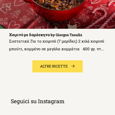
Χοιρινό με δαμάσκηνα by Giorgos Tsoulis
Συστατικά Για το χοιρινό (7 μερίδες) 2 κιλά χοιρινό
μπούτι, κομμένο σε μεγάλα κομμάτια 400 γρ. ντ...
ALTRE RICETTE
Seguici su Instagram