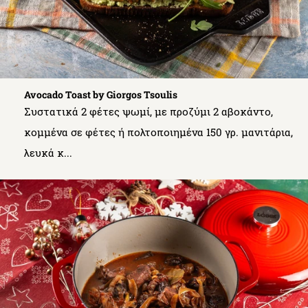
Avocado Toast by Giorgos Tsoulis
Συστατικά 2 φέτες ψωμί, με προζύμι 2 αβοκάντο,
κομμένα σε φέτες ή πολτοποιημένα 150 γρ. μανιτάρια,
λευκά κ...