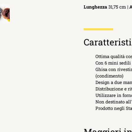
Lunghezza
31,75 cm |
A
Caratterist
Ottima qualità cos
Con 6 mini sedili
Ghisa con rivesti
(condimento)
Design a due man
Distribuzione e r
Utilizzare in forn
Non destinato all
Prodotto negli Sta
Maggiori i