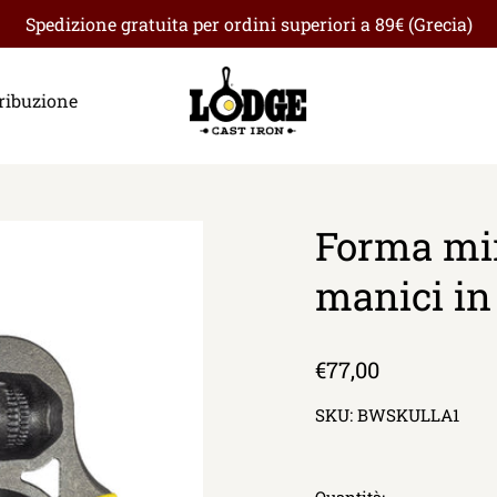
Spedizione gratuita per ordini superiori a 89€ (Grecia)
ribuzione
Forma min
manici in 
Prezzo
€77,00
di
SKU:
BWSKULLA1
listino