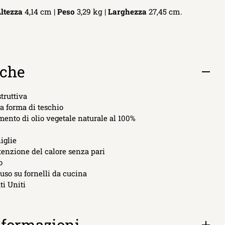
ltezza
4,14 cm |
Peso
3,29 kg |
Larghezza
27,45 cm.
iche
Apri
sched
truttiva
 a forma di teschio
mento di olio vegetale naturale al 100%
iglie
itenzione del calore senza pari
o
'uso su fornelli da cucina
ti Uniti
nformazioni
Apri