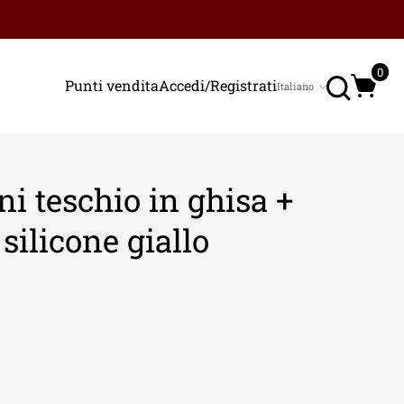
Ricerc
0
Punti vendita
Accedi/Registrati
Italiano
Lingua
i teschio in ghisa +
silicone giallo