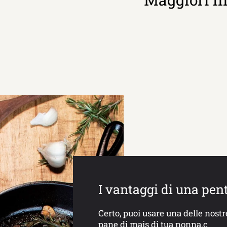
I vantaggi di una pen
Certo, puoi usare una delle nostr
pane di mais di tua nonna.c