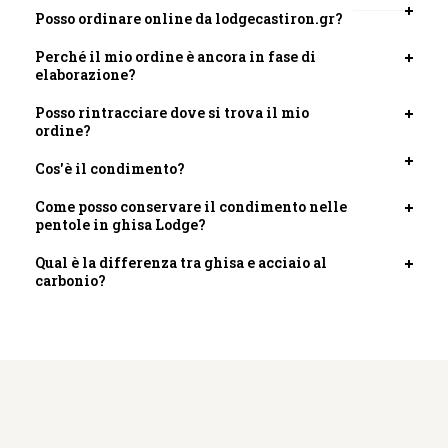
Posso ordinare online da lodgecastiron.gr?
Apri
scheda
Perché il mio ordine è ancora in fase di
Apri
elaborazione?
scheda
Posso rintracciare dove si trova il mio
Apri
ordine?
scheda
Cos'è il condimento?
Apri
scheda
Come posso conservare il condimento nelle
Apri
pentole in ghisa Lodge?
scheda
Qual è la differenza tra ghisa e acciaio al
Apri
carbonio?
scheda