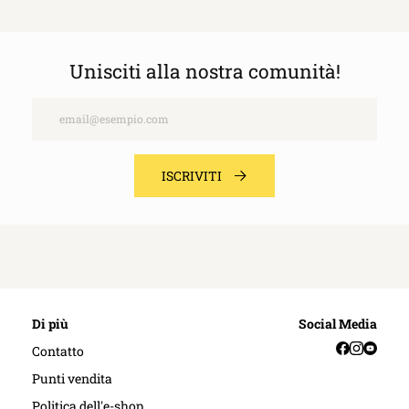
Unisciti alla nostra comunità!
Email
ISCRIVITI
Di più
Social Media
Facebook
Instag
YouT
Contatto
Punti vendita
Politica dell'e-shop