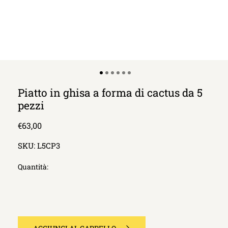
Piatto in ghisa a forma di cactus da 5
pezzi
Prezzo
€63,00
di
SKU:
L5CP3
listino
Quantità: