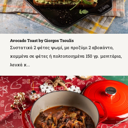
Avocado Toast by Giorgos Tsoulis
Συστατικά 2 φέτες ψωμί, με προζύμι 2 αβοκάντο,
κομμένα σε φέτες ή πολτοποιημένα 150 γρ. μανιτάρια,
λευκά κ...