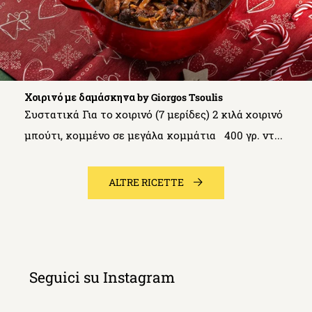
Χοιρινό με δαμάσκηνα by Giorgos Tsoulis
Συστατικά Για το χοιρινό (7 μερίδες) 2 κιλά χοιρινό
μπούτι, κομμένο σε μεγάλα κομμάτια 400 γρ. ντ...
ALTRE RICETTE
Seguici su Instagram