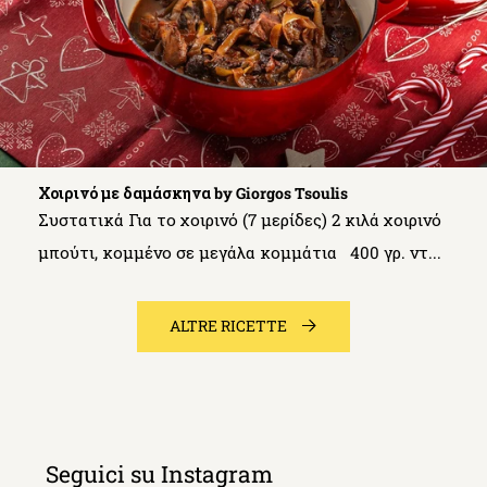
Χοιρινό με δαμάσκηνα by Giorgos Tsoulis
Συστατικά Για το χοιρινό (7 μερίδες) 2 κιλά χοιρινό
μπούτι, κομμένο σε μεγάλα κομμάτια 400 γρ. ντ...
ALTRE RICETTE
Seguici su Instagram