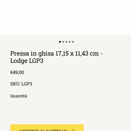
Pressa in ghisa 17,15 x 11,43 cm -
Lodge LGP3
Prezzo
€49,00
di
SKU:
LGP3
listino
Quantità: