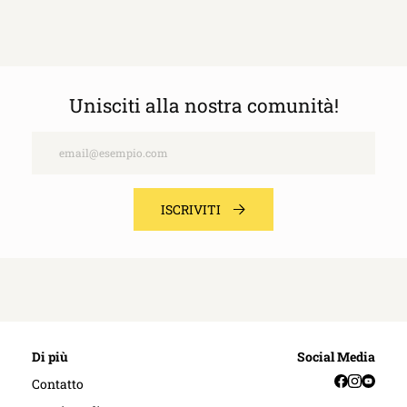
Unisciti alla nostra comunità!
Email
ISCRIVITI
Di più
Social Media
Facebook
Instag
YouT
Contatto