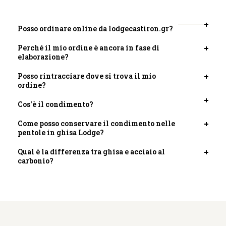
Posso ordinare online da lodgecastiron.gr?
Apri
scheda
Perché il mio ordine è ancora in fase di
Apri
elaborazione?
scheda
Posso rintracciare dove si trova il mio
Apri
ordine?
scheda
Cos'è il condimento?
Apri
scheda
Come posso conservare il condimento nelle
Apri
pentole in ghisa Lodge?
scheda
Qual è la differenza tra ghisa e acciaio al
Apri
carbonio?
scheda