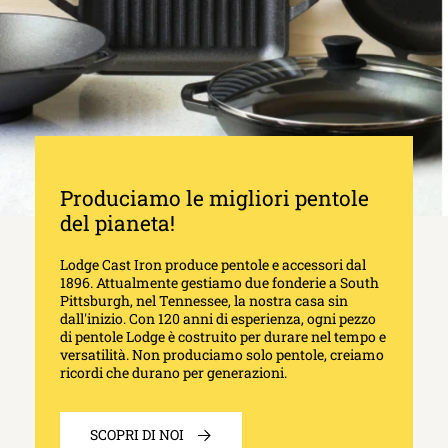
Produciamo le migliori pentole
del pianeta!
Lodge Cast Iron produce pentole e accessori dal
1896. Attualmente gestiamo due fonderie a South
Pittsburgh, nel Tennessee, la nostra casa sin
dall'inizio. Con 120 anni di esperienza, ogni pezzo
di pentole Lodge è costruito per durare nel tempo e
versatilità. Non produciamo solo pentole, creiamo
ricordi che durano per generazioni.
SCOPRI DI NOI