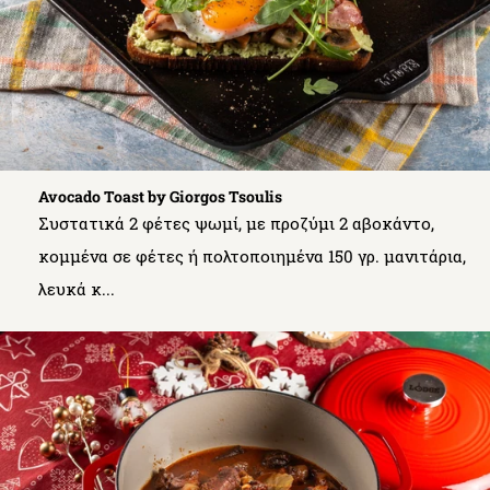
Avocado Toast by Giorgos Tsoulis
Συστατικά 2 φέτες ψωμί, με προζύμι 2 αβοκάντο,
κομμένα σε φέτες ή πολτοποιημένα 150 γρ. μανιτάρια,
λευκά κ...