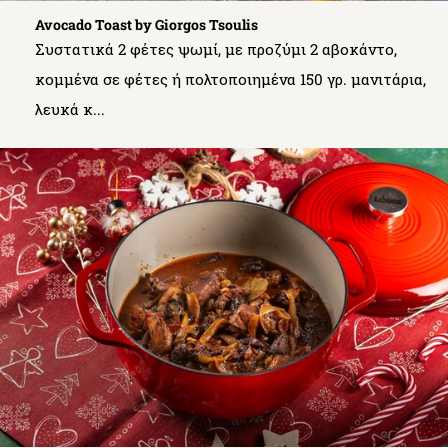
Avocado Toast by Giorgos Tsoulis
Συστατικά 2 φέτες ψωμί, με προζύμι 2 αβοκάντο,
κομμένα σε φέτες ή πολτοποιημένα 150 γρ. μανιτάρια,
λευκά κ...