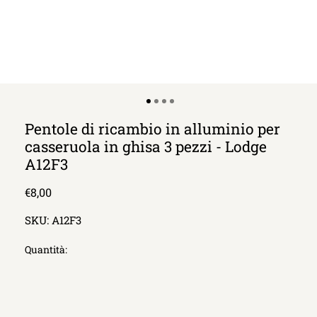
Pentole di ricambio in alluminio per
casseruola in ghisa 3 pezzi - Lodge
A12F3
Prezzo
€8,00
di
SKU:
A12F3
listino
Quantità: