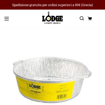
Spedizione gratuita per ordini superiori a 89€ (Grecia)
Ricerca
Carre
Menu