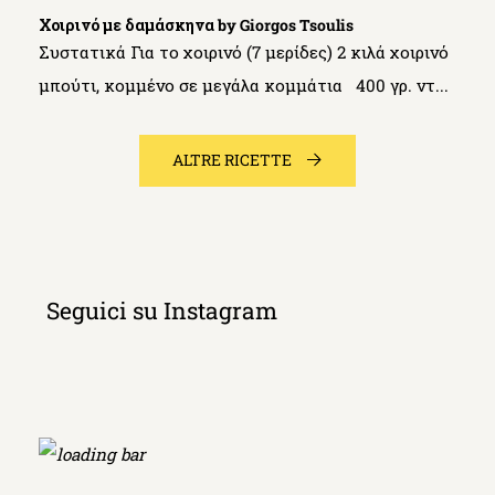
Χοιρινό με δαμάσκηνα by Giorgos Tsoulis
Συστατικά Για το χοιρινό (7 μερίδες) 2 κιλά χοιρινό
μπούτι, κομμένο σε μεγάλα κομμάτια 400 γρ. ντ...
ALTRE RICETTE
Seguici su Instagram