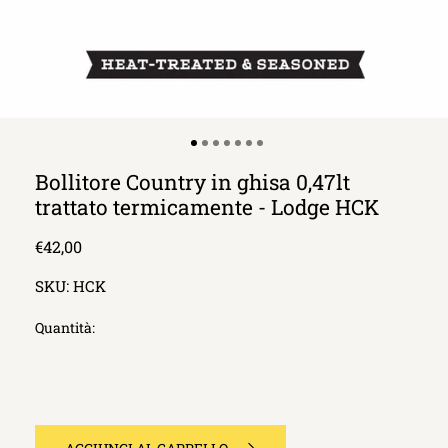
Bollitore Country in ghisa 0,47lt
trattato termicamente - Lodge HCK
Prezzo
€42,00
di
SKU:
HCK
listino
Quantità: