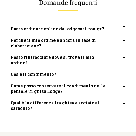
Domande frequenti
Posso ordinare online da lodgecastiron.gr?
Apri
scheda
Perché il mio ordine è ancora in fase di
Apri
elaborazione?
scheda
Posso rintracciare dove si trova il mio
Apri
ordine?
scheda
Cos'è il condimento?
Apri
scheda
Come posso conservare il condimento nelle
Apri
pentole in ghisa Lodge?
scheda
Qual è la differenza tra ghisa e acciaio al
Apri
carbonio?
scheda