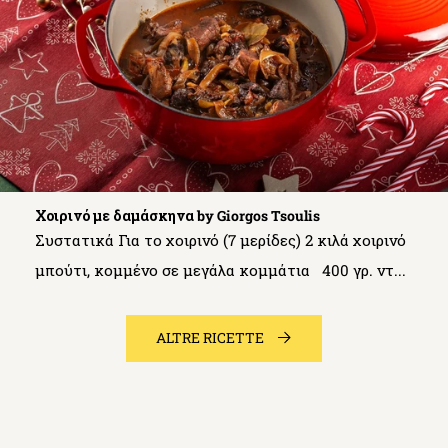
Χοιρινό με δαμάσκηνα by Giorgos Tsoulis
Συστατικά Για το χοιρινό (7 μερίδες) 2 κιλά χοιρινό
μπούτι, κομμένο σε μεγάλα κομμάτια 400 γρ. ντ...
ALTRE RICETTE