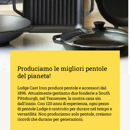
Produciamo le migliori pentole
del pianeta!
Lodge Cast Iron produce pentole e accessori dal
1896. Attualmente gestiamo due fonderie a South
Pittsburgh, nel Tennessee, la nostra casa sin
dall'inizio. Con 120 anni di esperienza, ogni pezzo
di pentole Lodge è costruito per durare nel tempo e
versatilità. Non produciamo solo pentole, creiamo
ricordi che durano per generazioni.