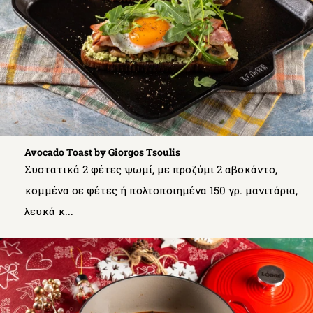
Avocado Toast by Giorgos Tsoulis
Συστατικά 2 φέτες ψωμί, με προζύμι 2 αβοκάντο,
κομμένα σε φέτες ή πολτοποιημένα 150 γρ. μανιτάρια,
λευκά κ...