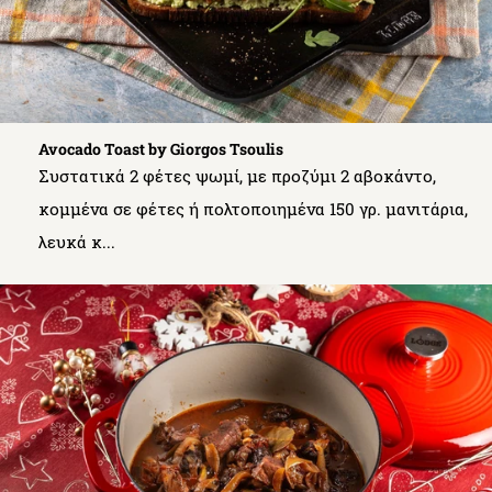
Avocado Toast by Giorgos Tsoulis
Συστατικά 2 φέτες ψωμί, με προζύμι 2 αβοκάντο,
κομμένα σε φέτες ή πολτοποιημένα 150 γρ. μανιτάρια,
λευκά κ...