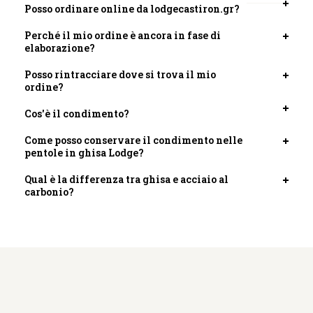
Posso ordinare online da lodgecastiron.gr?
Apri
scheda
Perché il mio ordine è ancora in fase di
Apri
elaborazione?
scheda
Posso rintracciare dove si trova il mio
Apri
ordine?
scheda
Cos'è il condimento?
Apri
scheda
Come posso conservare il condimento nelle
Apri
pentole in ghisa Lodge?
scheda
Qual è la differenza tra ghisa e acciaio al
Apri
carbonio?
scheda