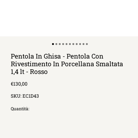
Pentola In Ghisa - Pentola Con
Rivestimento In Porcellana Smaltata
1,4 lt - Rosso
Prezzo
€130,00
di
SKU:
EC1D43
listino
Quantità: