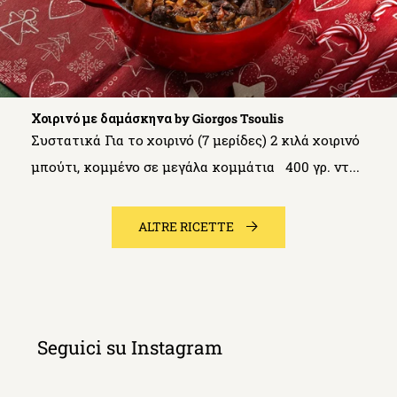
Χοιρινό με δαμάσκηνα by Giorgos Tsoulis
Συστατικά Για το χοιρινό (7 μερίδες) 2 κιλά χοιρινό
μπούτι, κομμένο σε μεγάλα κομμάτια 400 γρ. ντ...
ALTRE RICETTE
Seguici su Instagram