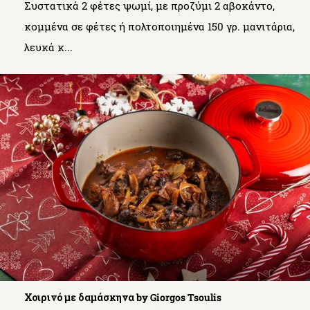
Συστατικά 2 φέτες ψωμί, με προζύμι 2 αβοκάντο,
κομμένα σε φέτες ή πολτοποιημένα 150 γρ. μανιτάρια,
λευκά κ...
Χοιρινό με δαμάσκηνα by Giorgos Tsoulis