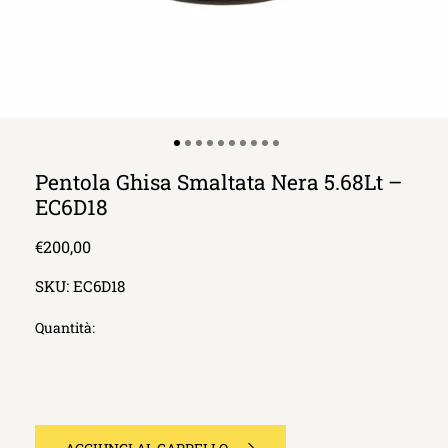
Pentola Ghisa Smaltata Nera 5.68Lt –
EC6D18
Prezzo
€200,00
di
SKU:
EC6D18
listino
Quantità: