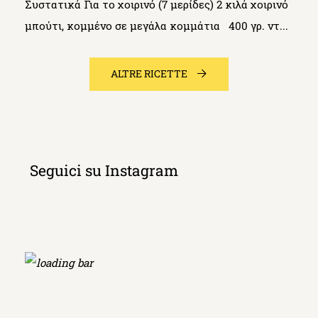
Συστατικά Για το χοιρινό (7 μερίδες) 2 κιλά χοιρινό
μπούτι, κομμένο σε μεγάλα κομμάτια 400 γρ. ντ...
ALTRE RICETTE
Seguici su Instagram