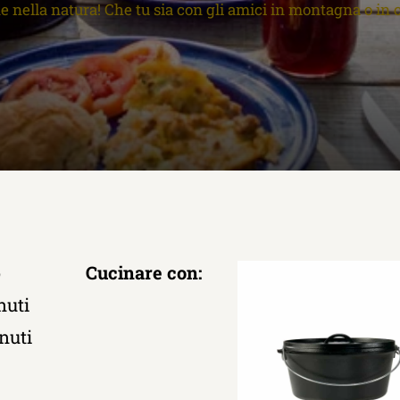
ne nella natura! Che tu sia con gli amici in montagna o in 
o
Cucinare con:
nuti
nuti