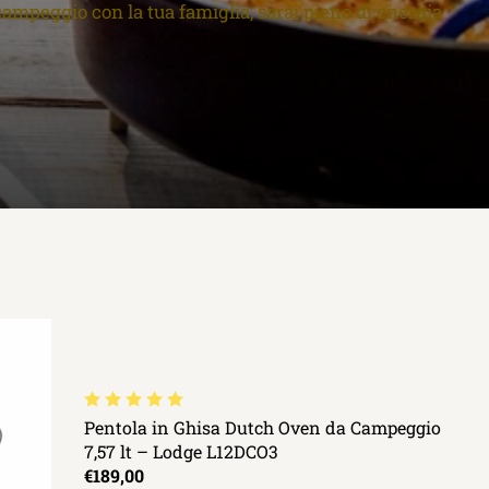
campeggio con la tua famiglia, sarai pieno di energia
Pentola in Ghisa Dutch Oven da Campeggio
7,57 lt – Lodge L12DCO3
€189,00