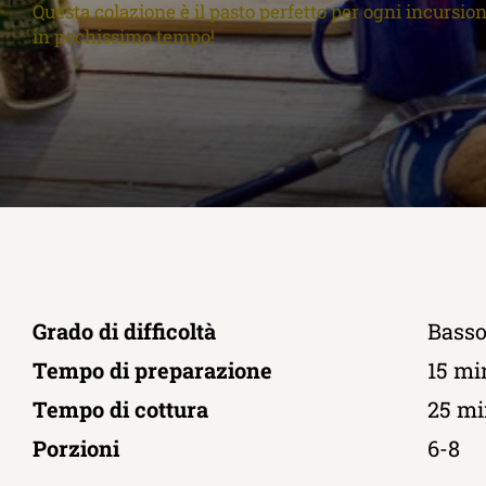
Questa colazione è il pasto perfetto per ogni incursio
in pochissimo tempo!
Grado di difficoltà
Bass
Tempo di preparazione
15 mi
Tempo di cottura
25 mi
Porzioni
6-8