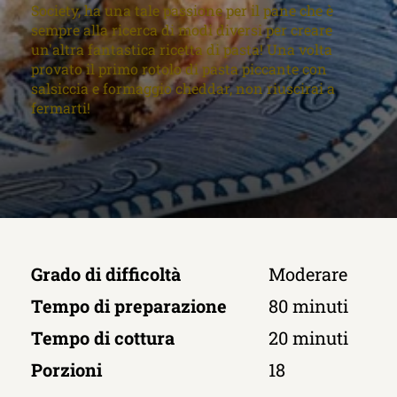
Society, ha una tale passione per il pane che è
sempre alla ricerca di modi diversi per creare
un'altra fantastica ricetta di pasta! Una volta
provato il primo rotolo di pasta piccante con
salsiccia e formaggio cheddar, non riuscirai a
fermarti!
Grado di difficoltà
Moderare
Tempo di preparazione
80 minuti
Tempo di cottura
20 minuti
Porzioni
18