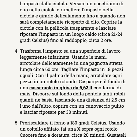
l'impasto dalla ciotola. Versare un cucchiaino di
olio nella ciotola e rimettere l'impasto nella
ciotola e girarlo delicatamente fino a quando non
sarà completamente ricoperto di olio. Coprire la
ciotola con la pellicola trasparente e lasciare
riposare l'impasto in un luogo caldo (circa 21-24
gradi Celsius) fino al raddoppio, circa 2 ore.
Trasforma l'impasto su una superficie di lavoro
leggermente infarinata. Usando le mani,
arrotolare delicatamente in una pagnotta stretta
lunga circa 60 cm. Tagliare l'impasto in 18 pezzi
uguali. Con il palmo della mano, arrotolare ogni
pezzo in un rotolo rotondo. Cospargere il fondo di
una
casseruola in ghisa da 6,62 lt
con farina di
mais. Disporre sul fondo della pentola tanti rotoli
quanti ne basta, lasciando una distanza di 2,5 cm
l'uno dall'altro, coprire con un canovaccio pulito
e lasciar riposare per 30 minuti.
Preriscaldare il forno a 180 gradi Celsius. Usando
un coltello affilato, fai una X sopra ogni rotolo.
Cuocere fino a doratura, circa 20 minuti. Gustateli