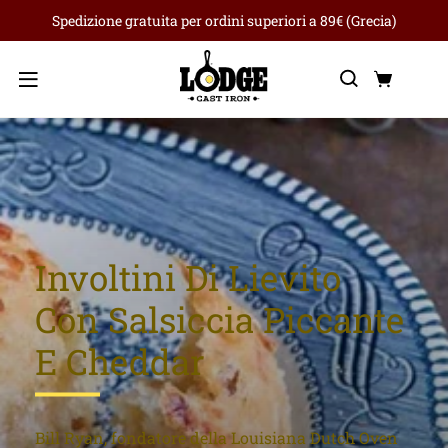
Spedizione gratuita per ordini superiori a 89€ (Grecia)
Ricerca
Carre
Menu
Involtini Di Lievito
Con Salsiccia Piccante
E Cheddar
Bill Ryan, fondatore della Louisiana Dutch Oven