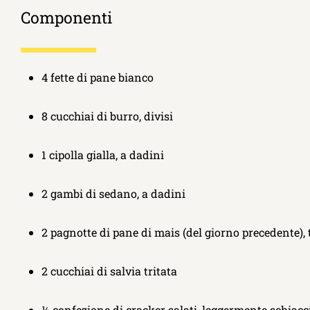
Componenti
4 fette di pane bianco
8 cucchiai di burro, divisi
1 cipolla gialla, a dadini
2 gambi di sedano, a dadini
2 pagnotte di pane di mais (del giorno precedente), t
2 cucchiai di salvia tritata
½ confezione di cracker salati, leggermente schiacc