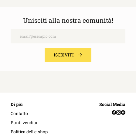
Unisciti alla nostra comunità!
Email
ISCRIVITI
Di più
Social Media
Facebook
Instag
YouT
Contatto
Punti vendita
Politica dell'e-shop