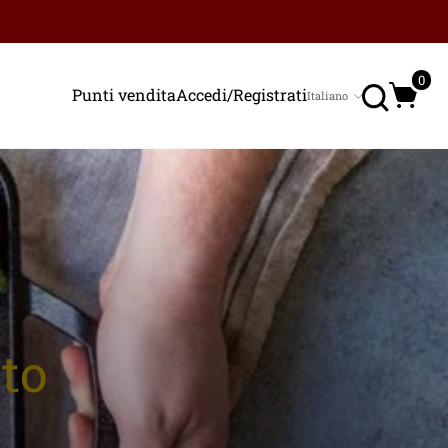
Ricerc
0
Punti vendita
Accedi/Registrati
Italiano
Lingua
to