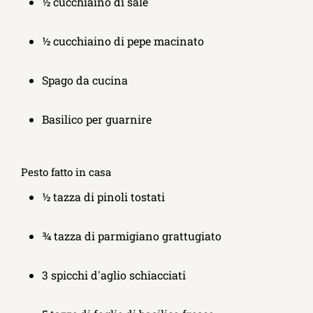
½ cucchiaino di sale
½ cucchiaino di pepe macinato
Spago da cucina
Basilico per guarnire
Pesto fatto in casa
½ tazza di pinoli tostati
¾ tazza di parmigiano grattugiato
3 spicchi d'aglio schiacciati