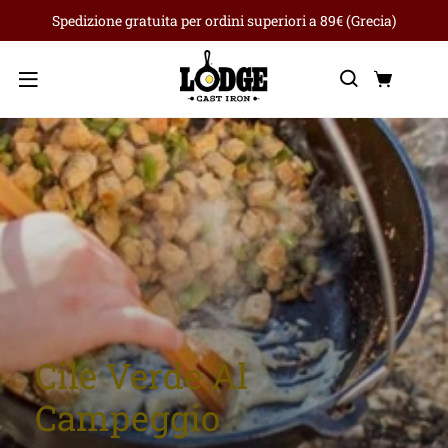
Spedizione gratuita per ordini superiori a 89€ (Grecia)
Ricerca
Carre
Menu
Cile Verde Al
Campeggio