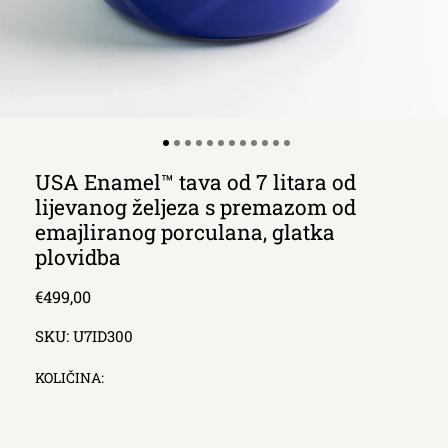
USA Enamel™ tava od 7 litara od
lijevanog željeza s premazom od
emajliranog porculana, glatka
plovidba
Redna
€499,00
cijena
SKU:
U7ID300
KOLIČINA: