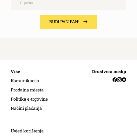
BUDI PAN FAN!
Više
Društveni mediji
Facebook
Instag
YouT
Komunikacija
Prodajna mjesta
Politika e-trgovine
Načini plaćanja
Uvjeti korištenja