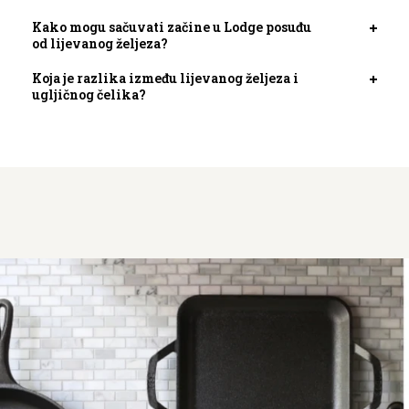
kartic
Kako mogu sačuvati začine u Lodge posuđu
Otvori
od lijevanog željeza?
kartic
Koja je razlika između lijevanog željeza i
Otvori
ugljičnog čelika?
kartic