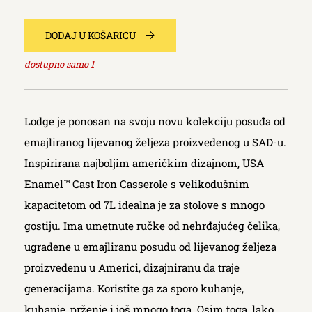
DODAJ U KOŠARICU
dostupno samo
1
Lodge je ponosan na svoju novu kolekciju posuđa od
emajliranog lijevanog željeza proizvedenog u SAD-u.
Inspirirana najboljim američkim dizajnom, USA
Enamel™ Cast Iron Casserole s velikodušnim
kapacitetom od 7L idealna je za stolove s mnogo
gostiju. Ima umetnute ručke od nehrđajućeg čelika,
ugrađene u emajliranu posudu od lijevanog željeza
proizvedenu u Americi, dizajniranu da traje
generacijama. Koristite ga za sporo kuhanje,
kuhanje, prženje i još mnogo toga. Osim toga, lako