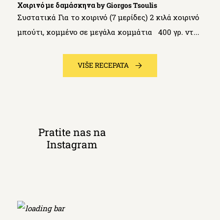
Χοιρινό με δαμάσκηνα by Giorgos Tsoulis
Συστατικά Για το χοιρινό (7 μερίδες) 2 κιλά χοιρινό
μπούτι, κομμένο σε μεγάλα κομμάτια 400 γρ. ντ...
VIŠE RECEPATA
Pratite nas na
Instagram