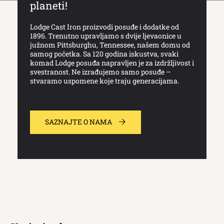
planeti!
Lodge Cast Iron proizvodi posuđe i dodatke od
1896. Trenutno upravljamo s dvije ljevaonice u
južnom Pittsburghu, Tennessee, našem domu od
samog početka. Sa 120 godina iskustva, svaki
komad Lodge posuđa napravljen je za izdržljivost i
svestranost. Ne izrađujemo samo posuđe –
stvaramo uspomene koje traju generacijama.
SAZNAJTE O NAMA