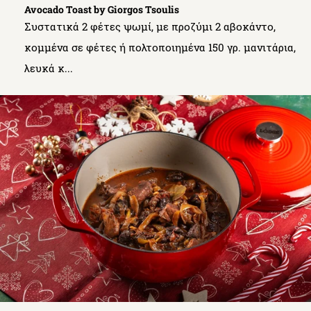
Avocado Toast by Giorgos Tsoulis
Συστατικά 2 φέτες ψωμί, με προζύμι 2 αβοκάντο,
κομμένα σε φέτες ή πολτοποιημένα 150 γρ. μανιτάρια,
λευκά κ...