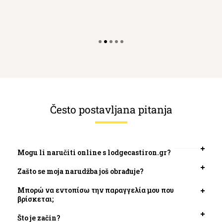
Često postavljana pitanja
Mogu li naručiti online s lodgecastiron.gr?
Otvori
kartic
Zašto se moja narudžba još obrađuje?
Otvori
kartic
Μπορώ να εντοπίσω την παραγγελία μου που
Otvori
βρίσκεται;
kartic
Što je začin?
Otvori