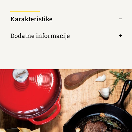
Κarakteristike
Otvori
kartic
Dodatne informacije
Otvori
kartic