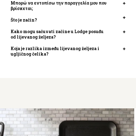
kartic
Μπορώ να εντοπίσω την παραγγελία μου που
Otvori
βρίσκεται;
kartic
Što je začin?
Otvori
kartic
Kako mogu sačuvati začine u Lodge posuđu
Otvori
od lijevanog željeza?
kartic
Koja je razlika između lijevanog željeza i
Otvori
ugljičnog čelika?
kartic