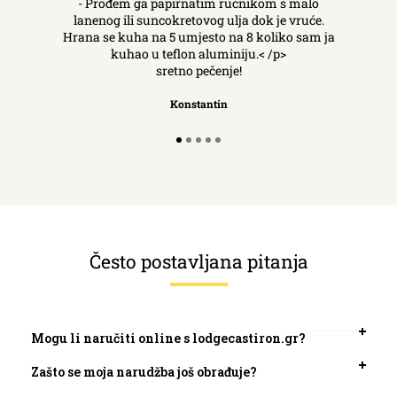
- Prođem ga papirnatim ručnikom s malo
lanenog ili suncokretovog ulja dok je vruće.
Hrana se kuha na 5 umjesto na 8 koliko sam ja
kuhao u teflon aluminiju.< /p>
sretno pečenje!
Konstantin
Često postavljana pitanja
Mogu li naručiti online s lodgecastiron.gr?
Otvori
kartic
Zašto se moja narudžba još obrađuje?
Otvori