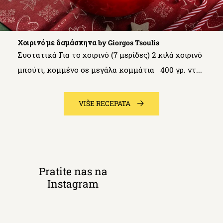
Χοιρινό με δαμάσκηνα by Giorgos Tsoulis
Συστατικά Για το χοιρινό (7 μερίδες) 2 κιλά χοιρινό
μπούτι, κομμένο σε μεγάλα κομμάτια 400 γρ. ντ...
VIŠE RECEPATA
Pratite nas na
Instagram