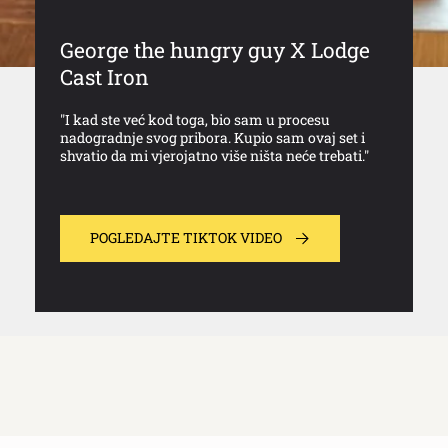
George the hungry guy X Lodge
Cast Iron
"I kad ste već kod toga, bio sam u procesu
nadogradnje svog pribora. Kupio sam ovaj set i
shvatio da mi vjerojatno više ništa neće trebati."
POGLEDAJTE TIKTOK VIDEO