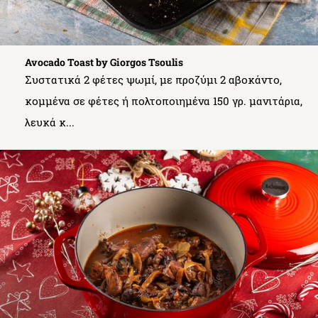
Avocado Toast by Giorgos Tsoulis
Συστατικά 2 φέτες ψωμί, με προζύμι 2 αβοκάντο,
κομμένα σε φέτες ή πολτοποιημένα 150 γρ. μανιτάρια,
λευκά κ...