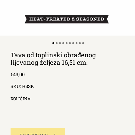
Tava od toplinski obrađenog
lijevanog željeza 16,51 cm.
Redna
€43,00
cijena
SKU:
H3SK
KOLIČINA: