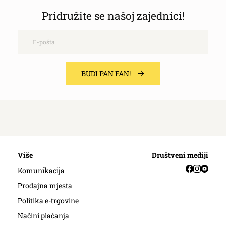
Pridružite se našoj zajednici!
Email
BUDI PAN FAN!
Više
Društveni mediji
Facebook
Instag
YouT
Komunikacija
Prodajna mjesta
Politika e-trgovine
Načini plaćanja