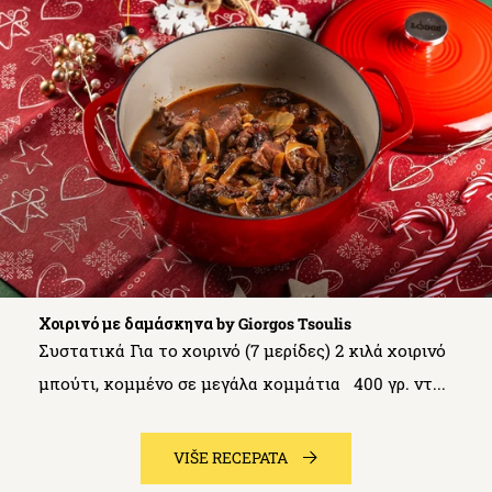
Χοιρινό με δαμάσκηνα by Giorgos Tsoulis
Συστατικά Για το χοιρινό (7 μερίδες) 2 κιλά χοιρινό
μπούτι, κομμένο σε μεγάλα κομμάτια 400 γρ. ντ...
VIŠE RECEPATA