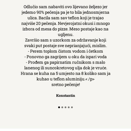
Odlučio sam nabaviti ovo lijevano željezo jer
jedemo 90% pečenja pa je to bila jednosmjerna
ulica. Bacila sam sav teflon koji je trajao
najviše 20 pečenja. Nevjerojatni okusi i mnogo
izbora od mesa do pizze. Meso postaje kao na
ugljenu.
Završio sam s uzorkom za održavanje koji
svaki put postaje sve neprianjajući, mislim.
- Perem toplom čistom vodom i četkom
- Ponovno ga zagrijem u oku da ispari voda
- Prođem ga papirnatim ručnikom s malo
lanenog ili suncokretovog ulja dok je vruće.
Hrana se kuha na 5 umjesto na 8 koliko sam ja
kuhao u teflon aluminiju.< /p>
sretno pečenje!
Konstantin