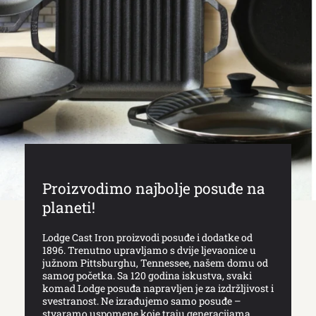
Proizvodimo najbolje posuđe na
planeti!
Lodge Cast Iron proizvodi posuđe i dodatke od
1896. Trenutno upravljamo s dvije ljevaonice u
južnom Pittsburghu, Tennessee, našem domu od
samog početka. Sa 120 godina iskustva, svaki
komad Lodge posuđa napravljen je za izdržljivost i
svestranost. Ne izrađujemo samo posuđe –
stvaramo uspomene koje traju generacijama.