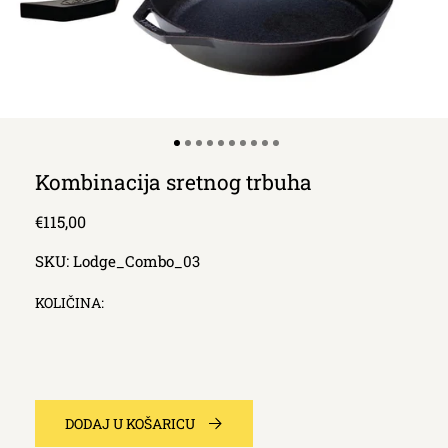
Kombinacija sretnog trbuha
Redna
€115,00
cijena
SKU:
Lodge_Combo_03
KOLIČINA:
DODAJ U KOŠARICU