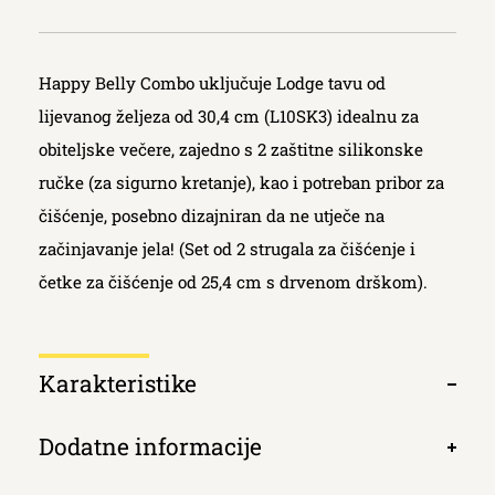
Happy Belly Combo uključuje Lodge tavu od
lijevanog željeza od 30,4 cm (L10SK3) idealnu za
obiteljske večere, zajedno s 2 zaštitne silikonske
ručke (za sigurno kretanje), kao i potreban pribor za
čišćenje, posebno dizajniran da ne utječe na
začinjavanje jela! (Set od 2 strugala za čišćenje i
četke za čišćenje od 25,4 cm s drvenom drškom).
Κarakteristike
Otvori
kartic
Dodatne informacije
Otvori
kartic