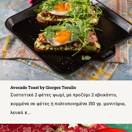
Avocado Toast by Giorgos Tsoulis
Συστατικά 2 φέτες ψωμί, με προζύμι 2 αβοκάντο,
κομμένα σε φέτες ή πολτοποιημένα 150 γρ. μανιτάρια,
λευκά κ...