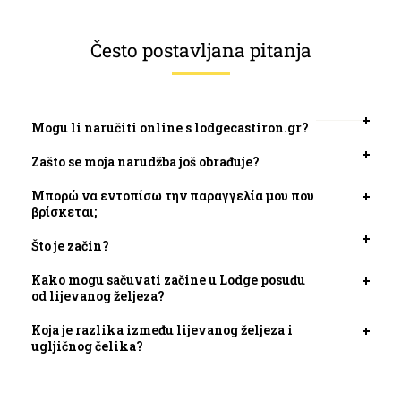
Često postavljana pitanja
Mogu li naručiti online s lodgecastiron.gr?
Otvori
kartic
Zašto se moja narudžba još obrađuje?
Otvori
kartic
Μπορώ να εντοπίσω την παραγγελία μου που
Otvori
βρίσκεται;
kartic
Što je začin?
Otvori
kartic
Kako mogu sačuvati začine u Lodge posuđu
Otvori
od lijevanog željeza?
kartic
Koja je razlika između lijevanog željeza i
Otvori
ugljičnog čelika?
kartic