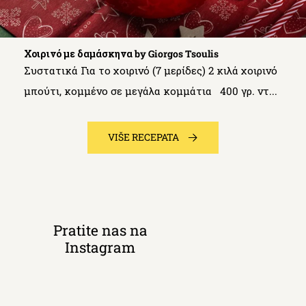
Χοιρινό με δαμάσκηνα by Giorgos Tsoulis
Συστατικά Για το χοιρινό (7 μερίδες) 2 κιλά χοιρινό
μπούτι, κομμένο σε μεγάλα κομμάτια 400 γρ. ντ...
VIŠE RECEPATA
Pratite nas na
Instagram