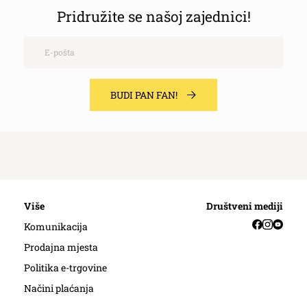
Pridružite se našoj zajednici!
Email
BUDI PAN FAN!
Više
Društveni mediji
Facebook
Instag
YouT
Komunikacija
Prodajna mjesta
Politika e-trgovine
Načini plaćanja