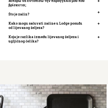
Μπορώ να εντοπίσω την παραγγελία μου που
Otvori
βρίσκεται;
kartic
Što je začin?
Otvori
kartic
Kako mogu sačuvati začine u Lodge posuđu
Otvori
od lijevanog željeza?
kartic
Koja je razlika između lijevanog željeza i
Otvori
ugljičnog čelika?
kartic