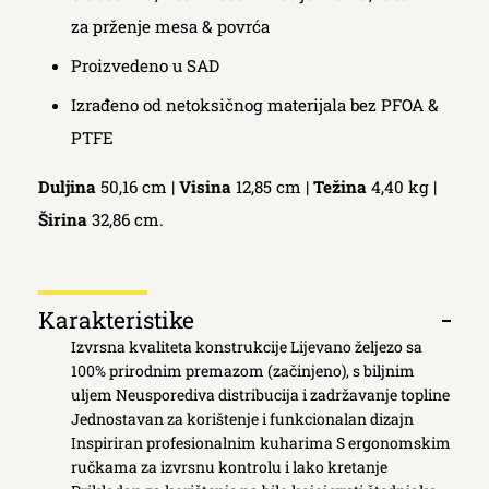
za prženje mesa & povrća
Proizvedeno u SAD
Izrađeno od netoksičnog materijala bez PFOA &
PTFE
Duljina
50,16 cm |
Visina
12,85 cm |
Težina
4,40 kg |
Širina
32,86 cm.
Κarakteristike
Otvori
Izvrsna kvaliteta konstrukcije Lijevano željezo sa
kartic
100% prirodnim premazom (začinjeno), s biljnim
uljem Neusporediva distribucija i zadržavanje topline
Jednostavan za korištenje i funkcionalan dizajn
Inspiriran profesionalnim kuharima S ergonomskim
ručkama za izvrsnu kontrolu i lako kretanje