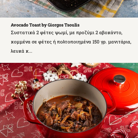
Avocado Toast by Giorgos Tsoulis
Συστατικά 2 φέτες ψωμί, με προζύμι 2 αβοκάντο,
κομμένα σε φέτες ή πολτοποιημένα 150 γρ. μανιτάρια,
λευκά κ...