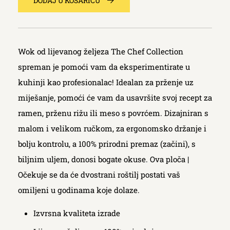
DODAJ U KOŠARICU
Wok od lijevanog željeza The Chef Collection
spreman je pomoći vam da eksperimentirate u
kuhinji kao profesionalac! Idealan za prženje uz
miješanje, pomoći će vam da usavršite svoj recept za
ramen, prženu rižu ili meso s povrćem. Dizajniran s
malom i velikom ručkom, za ergonomsko držanje i
bolju kontrolu, a 100% prirodni premaz (začini), s
biljnim uljem, donosi bogate okuse. Ova ploča |
Očekuje se da će dvostrani roštilj postati vaš
omiljeni u godinama koje dolaze.
Izvrsna kvaliteta izrade