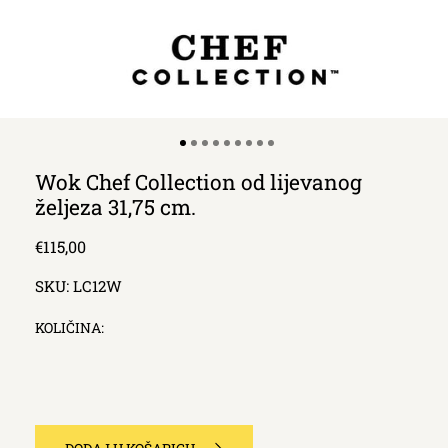
Wok Chef Collection od lijevanog
željeza 31,75 cm.
Redna
€115,00
cijena
SKU:
LC12W
KOLIČINA: