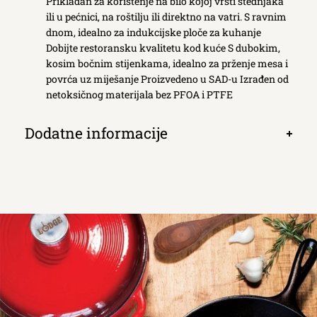
Prikladan za korištenje na bilo kojoj vrsti štednjaka
ili u pećnici, na roštilju ili direktno na vatri. S ravnim
dnom, idealno za indukcijske ploče za kuhanje
Dobijte restoransku kvalitetu kod kuće S dubokim,
kosim bočnim stijenkama, idealno za prženje mesa i
povrća uz miješanje Proizvedeno u SAD-u Izrađen od
netoksičnog materijala bez PFOA i PTFE
Dodatne informacije
Otvori
kartic