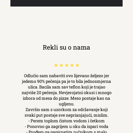
Rekli su o nama
Odlučio sam nabaviti ovo lijevano željezo jer
jedemo 90% pečenja pa je to bila jednosmjerna
ulica. Bacila sam sav teflon koji je trajao
najviše 20 pečenja. Nevjerojatni okusi i mnogo
izbora od mesa do pizze. Meso postaje kao na
ugljenu.
Završio sam s uzorkom za održavanje koji
svaki put postaje sve neprianjajući, mislim.
- Perem toplom čistom vodom i četkom
- Ponovno ga zagrijem u oku da ispari voda
- Prođem ga papirnatim ručnikom s malo