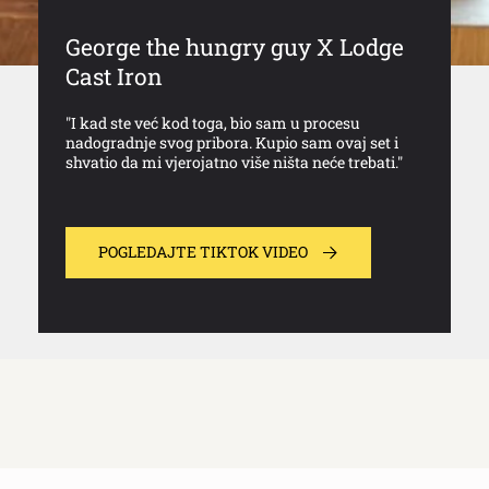
George the hungry guy X Lodge
Cast Iron
"I kad ste već kod toga, bio sam u procesu
nadogradnje svog pribora. Kupio sam ovaj set i
shvatio da mi vjerojatno više ništa neće trebati."
POGLEDAJTE TIKTOK VIDEO