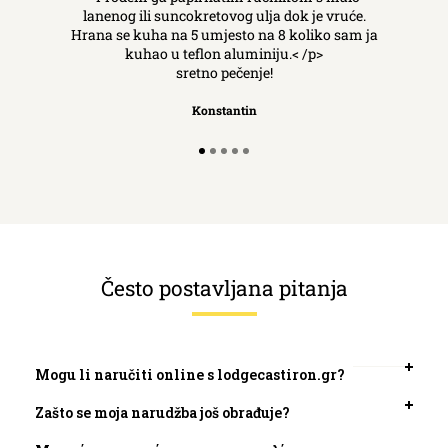
lanenog ili suncokretovog ulja dok je vruće.
Hrana se kuha na 5 umjesto na 8 koliko sam ja
kuhao u teflon aluminiju.< /p>
sretno pečenje!
Konstantin
Često postavljana pitanja
Mogu li naručiti online s lodgecastiron.gr?
Otvori
kartic
Zašto se moja narudžba još obrađuje?
Otvori
kartic