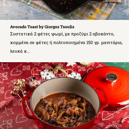
Avocado Toast by Giorgos Tsoulis
Συστατικά 2 φέτες ψωμί, με προζύμι 2 αβοκάντο,
κομμένα σε φέτες ή πολτοποιημένα 150 γρ. μανιτάρια,
λευκά κ...