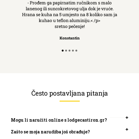
- Prođem ga papirnatim ručnikom s malo
lanenog ili suncokretovog ulja dok je vruće.
Hrana se kuha na 5 umjesto na 8 koliko sam ja
kuhao u teflon aluminiju.< /p>
sretno pečenje!
Konstantin
Često postavljana pitanja
Mogu li naručiti online s lodgecastiron.gr?
Otvori
kartic
Zašto se moja narudžba još obrađuje?
Otvori