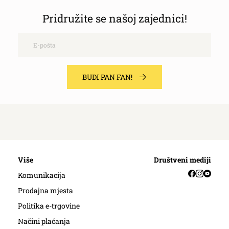
Pridružite se našoj zajednici!
Email
BUDI PAN FAN!
Više
Društveni mediji
Facebook
Instag
YouT
Komunikacija
Prodajna mjesta
Politika e-trgovine
Načini plaćanja