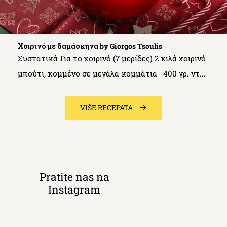
Χοιρινό με δαμάσκηνα by Giorgos Tsoulis
Συστατικά Για το χοιρινό (7 μερίδες) 2 κιλά χοιρινό
μπούτι, κομμένο σε μεγάλα κομμάτια 400 γρ. ντ...
VIŠE RECEPATA
Pratite nas na
Instagram