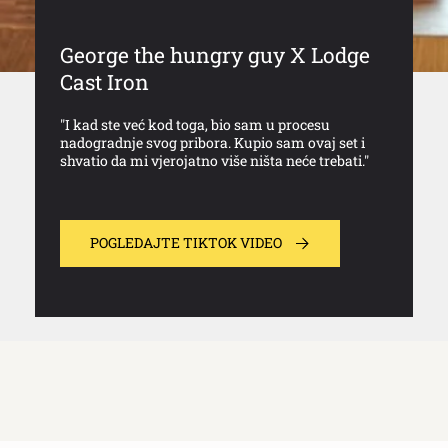
George the hungry guy X Lodge
Cast Iron
"I kad ste već kod toga, bio sam u procesu
nadogradnje svog pribora. Kupio sam ovaj set i
shvatio da mi vjerojatno više ništa neće trebati."
POGLEDAJTE TIKTOK VIDEO