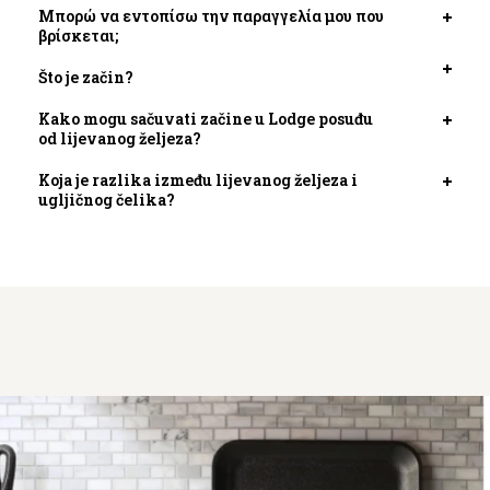
kartic
Μπορώ να εντοπίσω την παραγγελία μου που
Otvori
βρίσκεται;
kartic
Što je začin?
Otvori
kartic
Kako mogu sačuvati začine u Lodge posuđu
Otvori
od lijevanog željeza?
kartic
Koja je razlika između lijevanog željeza i
Otvori
ugljičnog čelika?
kartic