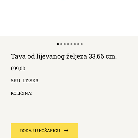
Tava od lijevanog željeza 33,66 cm.
Redna
€99,00
cijena
SKU:
L12SK3
KOLIČINA:
DODAJ U KOŠARICU