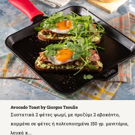
Avocado Toast by Giorgos Tsoulis
Συστατικά 2 φέτες ψωμί, με προζύμι 2 αβοκάντο,
κομμένα σε φέτες ή πολτοποιημένα 150 γρ. μανιτάρια,
λευκά κ...