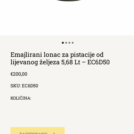
Emajlirani lonac za pistacije od
lijevanog željeza 5,68 Lt – EC6D50
Redna
€200,00
cijena
SKU:
EC6D50
KOLIČINA: