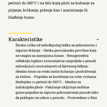
pećnici do 260°C i na bilo kojoj ploči za kuhanje za
pirjanje, krčkanje, prženje kao i mariniranje ili
hlađenje hrane.
Κarakteristike
Otvori
Široka ručka od nehrđajućeg čelika za jednostavno i
kartic
sigurno držanje. - Glatka porculanska površina koja
ne reagira sa sastojcima hrane. - Neusporediva
refleksija topline i ravnomjerna raspodjela u posudi
zahvaljujući unutrašnjosti od lijevanog željeza. -
Idealan lonac za svaki način kuhanja i posluživanja
za stolom. - Pogodan za korištenje na svim vrstama
štednjaka i u pećnici do 260°C. - Idealno za
indukcijske ploče - Pakiranje uključuje zaštitne
gume pogodne za sigurno pohranjivanje posude tako
da poklopac ne udara u posudu. - Proizvedeno u Kini