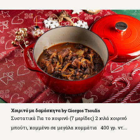
Χοιρινό με δαμάσκηνα by Giorgos Tsoulis
Συστατικά Για το χοιρινό (7 μερίδες) 2 κιλά χοιρινό
μπούτι, κομμένο σε μεγάλα κομμάτια 400 γρ. ντ...