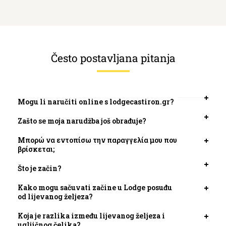
Često postavljana pitanja
Mogu li naručiti online s lodgecastiron.gr?
Otvori
kartic
Zašto se moja narudžba još obrađuje?
Otvori
kartic
Μπορώ να εντοπίσω την παραγγελία μου που
Otvori
βρίσκεται;
kartic
Što je začin?
Otvori
kartic
Kako mogu sačuvati začine u Lodge posuđu
Otvori
od lijevanog željeza?
kartic
Koja je razlika između lijevanog željeza i
Otvori
ugljičnog čelika?