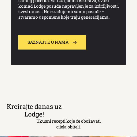
samog početka. Sa 120 godina iskustva, svaki
komad Lodge posuđa napravljen je za izdržljivost i
svestranost. Ne izrađujemo samo posuđe –
stvaramo uspomene koje traju generacijama.
SAZNAJTE O NAMA
Kreirajte danas uz
Lodge!
Ukusni recepti koje će obožavati
cijela obitelj.