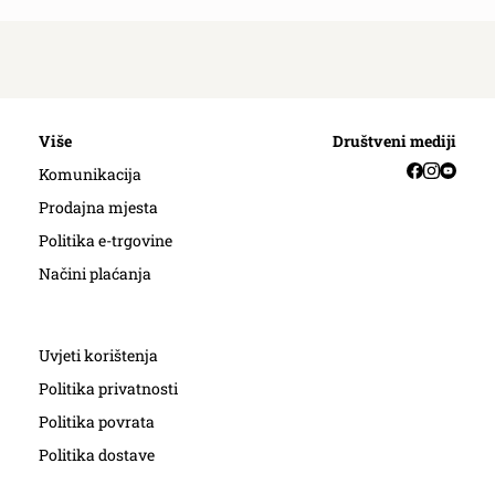
Više
Društveni mediji
Facebook
Instag
YouT
Komunikacija
Prodajna mjesta
Politika e-trgovine
Načini plaćanja
Uvjeti korištenja
Politika privatnosti
Politika povrata
Politika dostave