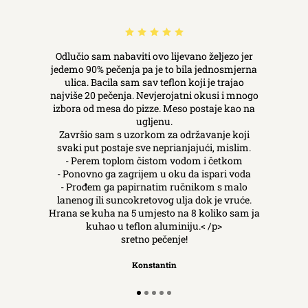
Odlučio sam nabaviti ovo lijevano željezo jer
jedemo 90% pečenja pa je to bila jednosmjerna
ulica. Bacila sam sav teflon koji je trajao
najviše 20 pečenja. Nevjerojatni okusi i mnogo
izbora od mesa do pizze. Meso postaje kao na
ugljenu.
Završio sam s uzorkom za održavanje koji
svaki put postaje sve neprianjajući, mislim.
- Perem toplom čistom vodom i četkom
- Ponovno ga zagrijem u oku da ispari voda
- Prođem ga papirnatim ručnikom s malo
lanenog ili suncokretovog ulja dok je vruće.
Hrana se kuha na 5 umjesto na 8 koliko sam ja
kuhao u teflon aluminiju.< /p>
sretno pečenje!
Konstantin