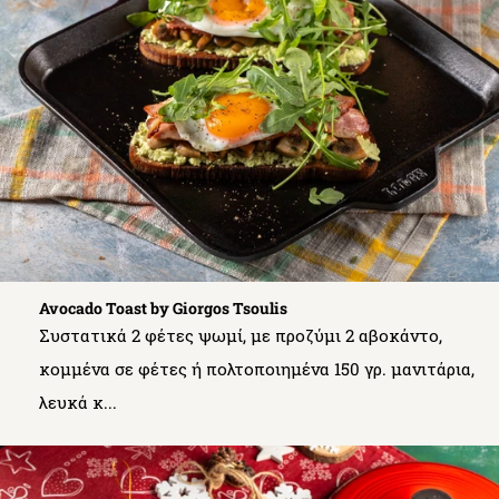
Avocado Toast by Giorgos Tsoulis
Συστατικά 2 φέτες ψωμί, με προζύμι 2 αβοκάντο,
κομμένα σε φέτες ή πολτοποιημένα 150 γρ. μανιτάρια,
λευκά κ...