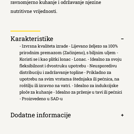
ravnomjerno kuhanje i održavanje njezine
nutritivne vrijednosti.
Κarakteristike
Otvori
- Izvrsna kvaliteta izrade - Lijevano željezo sa 100%
kartic
prirodnim premazom (Začinjeno), s biljnim uljem -
Koristi se i kao plitki lonac - Lonac. - Idealno za svoju
fleksibilnost i dvostruku upotrebu - Neusporedivu
distribuciju i zadržavanje topline - Prikladno za
upotrebu na svim vrstama štednjaka ili pećnica, na
roštilju ili izravno na vatri. - Idealno za indukcijske
ploče za kuhanje - Idealno za prženje u tavi ili pećnici
- Proizvedeno u SAD-u
Dodatne informacije
Otvori
kartic