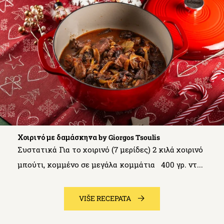
Χοιρινό με δαμάσκηνα by Giorgos Tsoulis
Συστατικά Για το χοιρινό (7 μερίδες) 2 κιλά χοιρινό
μπούτι, κομμένο σε μεγάλα κομμάτια 400 γρ. ντ...
VIŠE RECEPATA