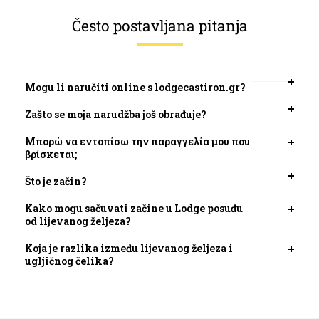
Često postavljana pitanja
Mogu li naručiti online s lodgecastiron.gr?
Otvori
kartic
Zašto se moja narudžba još obrađuje?
Otvori
kartic
Μπορώ να εντοπίσω την παραγγελία μου που
Otvori
βρίσκεται;
kartic
Što je začin?
Otvori
kartic
Kako mogu sačuvati začine u Lodge posuđu
Otvori
od lijevanog željeza?
kartic
Koja je razlika između lijevanog željeza i
Otvori
ugljičnog čelika?
kartic