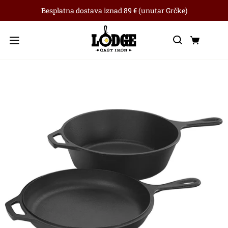
Besplatna dostava iznad 89 € (unutar Grčke)
Traži
Koša
Izbornik