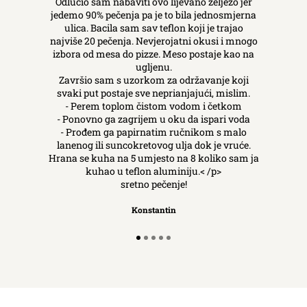
Odlučio sam nabaviti ovo lijevano željezo jer
jedemo 90% pečenja pa je to bila jednosmjerna
ulica. Bacila sam sav teflon koji je trajao
najviše 20 pečenja. Nevjerojatni okusi i mnogo
izbora od mesa do pizze. Meso postaje kao na
ugljenu.
Završio sam s uzorkom za održavanje koji
svaki put postaje sve neprianjajući, mislim.
- Perem toplom čistom vodom i četkom
- Ponovno ga zagrijem u oku da ispari voda
- Prođem ga papirnatim ručnikom s malo
lanenog ili suncokretovog ulja dok je vruće.
Hrana se kuha na 5 umjesto na 8 koliko sam ja
kuhao u teflon aluminiju.< /p>
sretno pečenje!
Konstantin