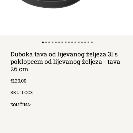
Duboka tava od lijevanog željeza 3l s
poklopcem od lijevanog željeza - tava
26 cm.
Redna
€120,00
cijena
SKU:
LCC3
KOLIČINA: