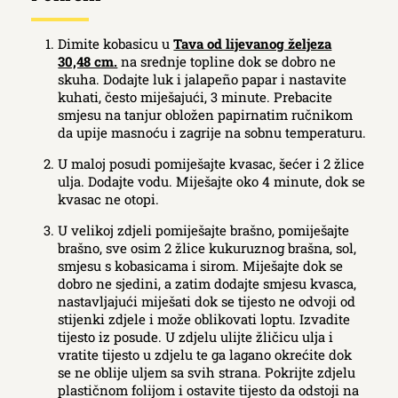
Dimite kobasicu u
Tava od lijevanog željeza
30,48 cm.
na srednje topline dok se dobro ne
skuha. Dodajte luk i jalapeño papar i nastavite
kuhati, često miješajući, 3 minute. Prebacite
smjesu na tanjur obložen papirnatim ručnikom
da upije masnoću i zagrije na sobnu temperaturu.
U maloj posudi pomiješajte kvasac, šećer i 2 žlice
ulja. Dodajte vodu. Miješajte oko 4 minute, dok se
kvasac ne otopi.
U velikoj zdjeli pomiješajte brašno, pomiješajte
brašno, sve osim 2 žlice kukuruznog brašna, sol,
smjesu s kobasicama i sirom. Miješajte dok se
dobro ne sjedini, a zatim dodajte smjesu kvasca,
nastavljajući miješati dok se tijesto ne odvoji od
stijenki zdjele i može oblikovati loptu. Izvadite
tijesto iz posude. U zdjelu ulijte žličicu ulja i
vratite tijesto u zdjelu te ga lagano okrećite dok
se ne oblije uljem sa svih strana. Pokrijte zdjelu
plastičnom folijom i ostavite tijesto da odstoji na