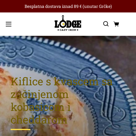
Besplatna dostava iznad 89 € (unutar Grčke)
Traži
Koša
Izbornik
Kiflice s kvascem sa
začinjenom
kobasicom i
cheddarom