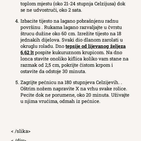
toplom mjestu (oko 21-24 stupnja Celzijusa) dok
se ne udvostruči, oko 2 sata.
Izbacite tijesto na lagano pobrašnjenu radnu
površinu . Rukama lagano razvaljajte u čvrstu
štrucu dužine oko 60 cm. Izrežite tijesto na 18
jednakih dijelova. Svaki dio dlanom zarolati u
okruglu roladu. Dno
tepsije od lijevanog željeza
6,62 lt
pospite kukuruznom krupicom. Na dno
lonca stavite onoliko kiflica koliko vam stane na
razmak od 2,5 cm, pokrijte čistom krpom i
ostavite da odstoje 30 minuta.
Zagrijte pećnicu na 180 stupnjeva Celzijevih. .
Oštrim nožem napravite X na vrhu svake rolice.
Pecite dok ne porumene, oko 20 minuta. Uživajte
u njima vrućima, odmah iz pećnice.
< /slika>
< /div>