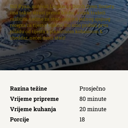
Bill Ryan, osnivač Louisiana Dutch Oven Society,
ima takve strast prema kruhu, uvijek tražeći
različite načine za stvaranje još jednog sjajnog
recepta za tijesto! Nakon što smo probali prvu
roladu od tijesta s pikantnom kobasicom &
cheddar, nećeš moći stati!
Razina težine
Prosječno
Vrijeme pripreme
80 minute
Vrijeme kuhanja
20 minute
Porcije
18