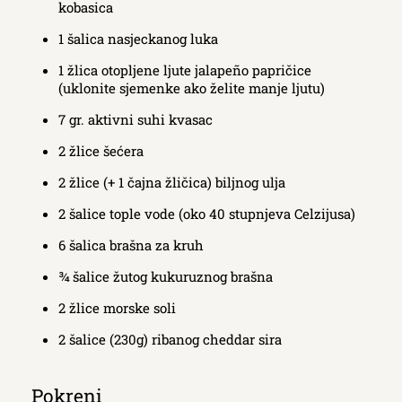
kobasica
1 šalica nasjeckanog luka
1 žlica otopljene ljute jalapeño papričice
(uklonite sjemenke ako želite manje ljutu)
7 gr. aktivni suhi kvasac
2 žlice šećera
2 žlice (+ 1 čajna žličica) biljnog ulja
2 šalice tople vode (oko 40 stupnjeva Celzijusa)
6 šalica brašna za kruh
¾ šalice žutog kukuruznog brašna
2 žlice morske soli
2 šalice (230g) ribanog cheddar sira
Pokreni