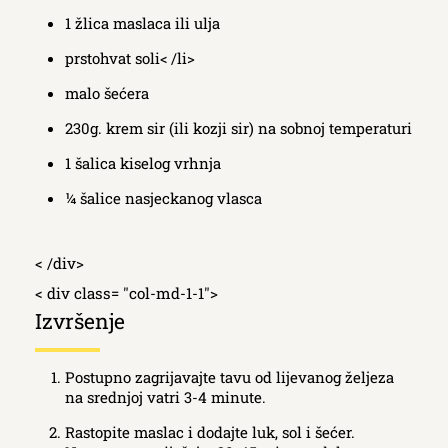
1 žlica maslaca ili ulja
prstohvat soli< /li>
malo šećera
230g. krem sir (ili kozji sir) na sobnoj temperaturi
1 šalica kiselog vrhnja
¼ šalice nasjeckanog vlasca
< /div>
< div class= "col-md-1-1">
Izvršenje
Postupno zagrijavajte tavu od lijevanog željeza
na srednjoj vatri 3-4 minute.
Rastopite maslac i dodajte luk, sol i šećer.