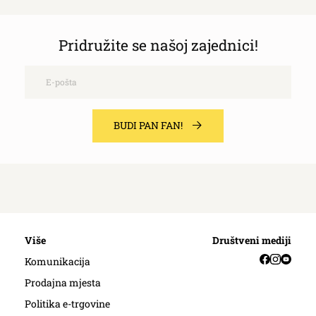
Pridružite se našoj zajednici!
Email
BUDI PAN FAN!
Više
Društveni mediji
Facebook
Instag
YouT
Komunikacija
Prodajna mjesta
Politika e-trgovine