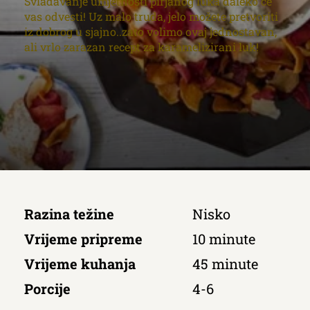
Svladavanje umjetnosti pirjanog luka daleko će
vas odvesti! Uz malo truda, jelo možete pretvoriti
iz dobrog u sjajno..zato volimo ovaj jednostavan,
ali vrlo zarazan recept za karamelizirani luk!
Razina težine
Nisko
Vrijeme pripreme
10 minute
Vrijeme kuhanja
45 minute
Porcije
4-6