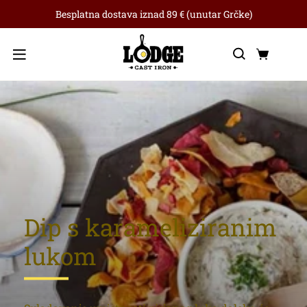
Besplatna dostava iznad 89 € (unutar Grčke)
Traži
Koša
Izbornik
Dip s karameliziranim
lukom