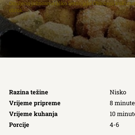
Omiljeno južnoameričko ljetno jelo! Obloženi kukuru
obrok.
Razina težine
Nisko
Vrijeme pripreme
8 minute
Vrijeme kuhanja
10 minut
Porcije
4-6