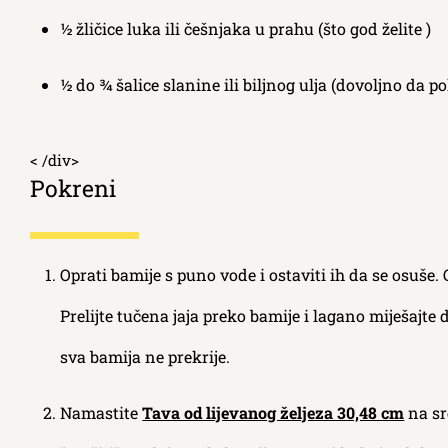
½ žličice luka ili češnjaka u prahu (što god želite )
½ do ¾ šalice slanine ili biljnog ulja (dovoljno da p
< /div>
Pokreni
Oprati bamije s puno vode i ostaviti ih da se osuše. O
Prelijte tučena jaja preko bamije i lagano miješajte 
sva bamija ne prekrije.
Namastite
Tava od lijevanog željeza 30,48 cm
na sre