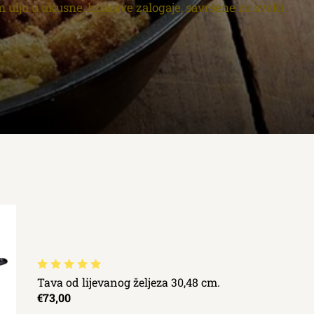
 ulju u ukusne, hrskave zalogaje, savršene za svaki
Tava od lijevanog željeza 30,48 cm.
€73,00