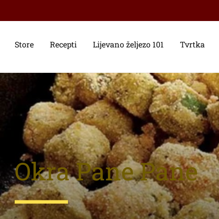
Store
Recepti
Lijevano željezo 101
Tvrtka
Okra Pane Pane