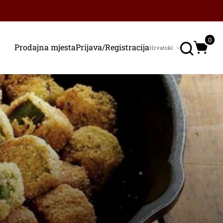
Traži
0
Prodajna mjesta
Prijava/Registracija
Hrvatski
Jezik