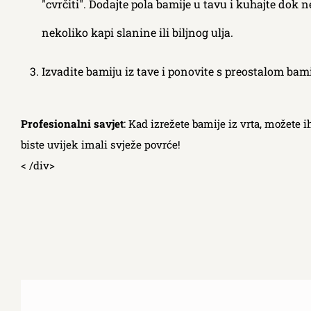
"cvrčiti". Dodajte pola bamije u tavu i kuhajte dok
nekoliko kapi slanine ili biljnog ulja.
Izvadite bamiju iz tave i ponovite s preostalom bami
Profesionalni savjet
: Kad izrežete bamije iz vrta, možete
biste uvijek imali svježe povrće!
< /div>