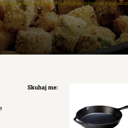
znim brašnom, ovi kruhovi od bamije prženi su u dubokom
Skuhaj me:
e