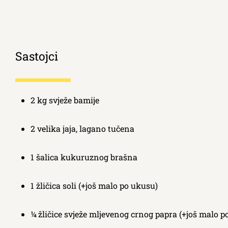
Sastojci
2 kg svježe bamije
2 velika jaja, lagano tučena
1 šalica kukuruznog brašna
1 žličica soli (+još malo po ukusu)
¼ žličice svježe mljevenog crnog papra (+još malo p