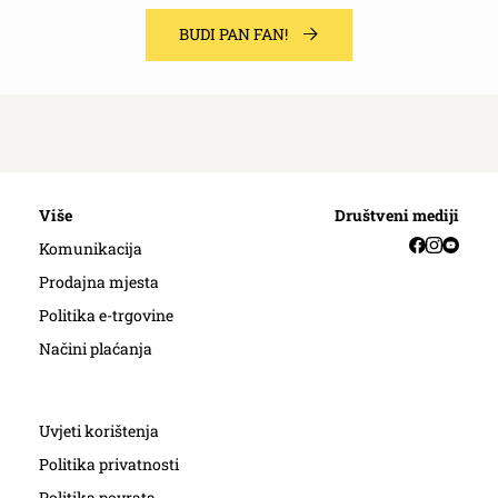
BUDI PAN FAN!
Više
Društveni mediji
Facebook
Instag
YouT
Komunikacija
Prodajna mjesta
Politika e-trgovine
Načini plaćanja
Uvjeti korištenja
Politika privatnosti
Politika povrata