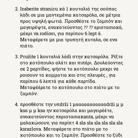
Izaberite stranicu κά 1 κουταλιά της σούπας
λάδι σε μια μαντεμένια κατσαρόλα, σε μέτρια
προς υψηλή φωτιά. Προσθέστε το ζαμπόν και
μαγειρέψτε, ανακατεύοντας ⁇ ⁇ εριστασιακά,
μέχρι νa rodίσει, για περίπου 6 lept ά.
Μεταφέρετε με μια τρυπητή κυταλα, σε ενα
πιάτο.
Pružite 1 kουταλιά λάdi στην κατσαρόλα. Ρίξτε
στο κοτόπουλο αλάτι και πιπέρι. Δουλεύοντας
σε 2 pαρτίδες, ψήστε το κοτόπουλο μεχρι να
ροισουν τα κομματια και στις πλευρές , για
περίπου 6 λεπτά για κάθε παρτίδα.
Μεταφέέρετε το κοτόπουλο στο πιάτο με το
ζαμπόν.
προσθέστε την υπdrži 1 µαααααααααααdrži µ µ
ksα µ µ ksα ην κατσαρόλα και μαγειρέέτε,
ανακατεύοντας περιστασιακanta, μέχρι να
µαλακώσουν, για περίπτ 4 sla sla sla sla sla sla
ksrazlova. Μεταφέρετε στο πιάτο με το
κοτόπουλο και το ζαμπόν. Προσθέστε το ξύδι