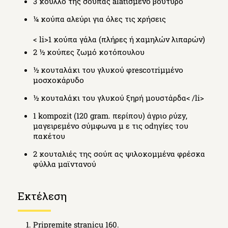
3 κουλλο της σούπας alatισμένο βούτυρο
¼ κούπα αλεύρι για όλες τις χρήσεις
< li>1 κούπα γάλα (πλήρες ή χαμηλών λιπαρών)
2 ½ κούπες ζωμό κοτόπουλου
½ κουταλάκι του γλυκού φrescoτriμμένο
μοσχοκάρυδο
½ κουταλάκι του γλυκού ξηρή μουστάρδα< /li>
1 kompozit (120 gram. περίπου) άγριο ρύzy,
μαγειρεμένο σύμφωνα μ ε τις οdηγίες του
πακέτου
2 κουταλιές της σούπ ας ψιλοκομμένα φρέσκα
φύλλα μαϊντανού
Εκτέλεση
Pripremite stranicu 160.