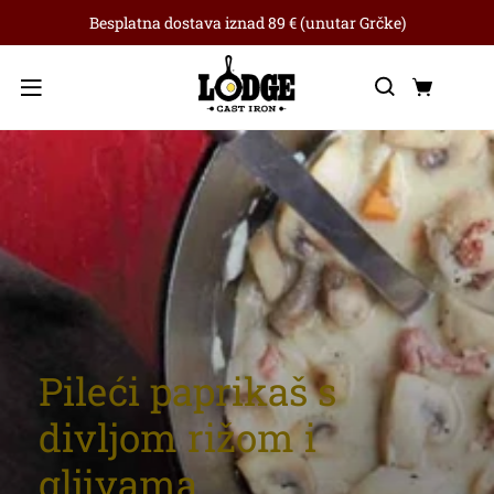
Besplatna dostava iznad 89 € (unutar Grčke)
Traži
Koša
Izbornik
Pileći paprikaš s
divljom rižom i
gljivama