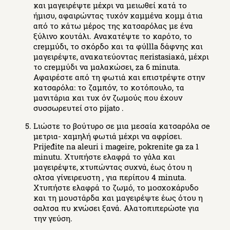
και μαγειρέψτε μέχρι να μειωθεί κατά το
ήμισυ, αφαιρώντας τυχόν καμμένα κομμ άτια
από το κάτω μέρος της κατσαρόλας με ένα
ξύλινο κουτάλι. Ανακατέψτε το καρότο, το
creμμύδι, το σκόρδο και τα φύllla δάφνης και
μαγειρέψτε, ανακατεύοντας πeristasiaκά, μέχρι
το creμμύδι να μαλακώσει, za 6 minuta.
Αφαιρέστε από τη φωτιά και επιστρέψτε στην
κατσαρόλα: το ζαμπόν, το κοτόπουλο, τα
μανιτάρια και τυχ όν ζωμούς που έχουν
συσσωρευτεί στο pijato .
Lιώστε το βούτυρο σε μια μεσαία κατσαρόλα σe
μετρια- χαμηλή φωτιά μέχρι να αφρίσει.
Prijeđite na aleuri i mageire, pokrenite ga za 1
minutu. Χτυπήστε ελαφρά το γάλα και
μαγειρέψτε, χτυπώντας συχνά, έως ότου η
σλτσα γίνειρευστη , για περίπου 4 minuta.
Χτυπήστε ελαφρά το ζωμό, το μοσχοκάρυδο
και τη μουστάρδα και μαγειρέψτε έως ότου η
σαλτσα πυ κνώσει ξανά. Αλατοπιπερώσte για
την γεύση.