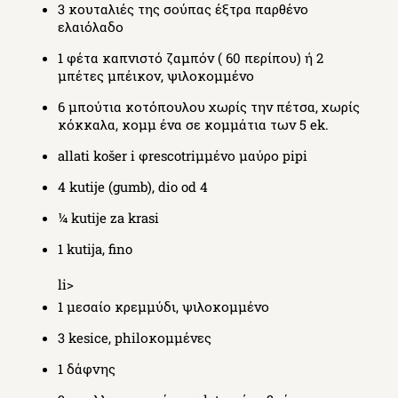
3 κουταλιές της σούπας έξτρα παρθένο
ελαιόλαδο
1 φέτα καπνιστό ζαμπόν ( 60 περίπου) ή 2
μπέτες μπέικον, ψιλοκομμένο
6 μπούτια κοτόπουλου χωρίς την πέτσα, χωρίς
κόκκαλα, κομμ ένα σε κομμάτια των 5 ek.
allati košer i φrescotriμμένο μαύρο pipi
4 kutije (gumb), dio od 4
¼ kutije za krasi
1 kutija, fino
li>
1 μεσαίο κρεμμύδι, ψιλοκομμένο
3 kesice, philοκομμένες
1 δάφνης