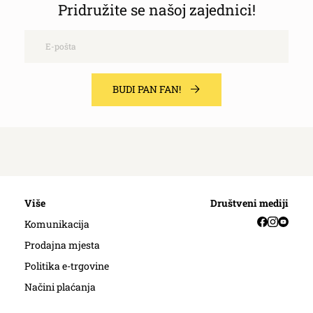
Pridružite se našoj zajednici!
Email
BUDI PAN FAN!
Više
Društveni mediji
Facebook
Instag
YouT
Komunikacija
Prodajna mjesta
Politika e-trgovine
Načini plaćanja