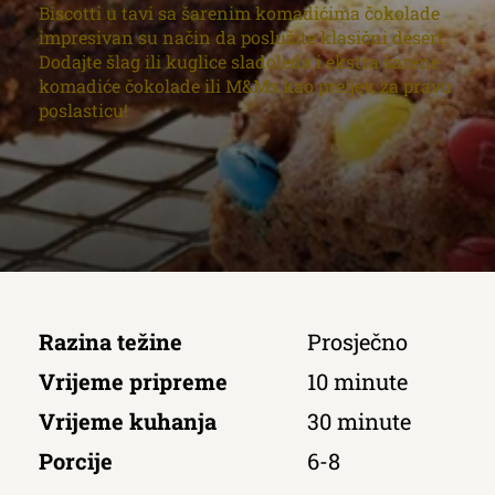
Biscotti u tavi sa šarenim komadićima čokolade
impresivan su način da poslužite klasični desert.
Dodajte šlag ili kuglice sladoleda i ekstra šarene
komadiće čokolade ili M&Ms kao preljev, za pravu
poslasticu!
Razina težine
Prosječno
Vrijeme pripreme
10 minute
Vrijeme kuhanja
30 minute
Porcije
6-8