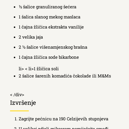
½ šalice granuliranog šećera
1 šalica slanog mekog maslaca
1 čajna žličica ekstrakta vanilije
2 velika jaja
2 ½ šalice višenamjenskog brašna
1 čajna žličica sode bikarbone
li> < li>1 žličica soli
2 šalice šarenih komadića čokolade ili M&Ms
< /div>
Izvršenje
Zagrijte pećnicu na 190 Celzijevih stupnjeva
U velikoj zdjeli mikserom pomiješajte smeđi