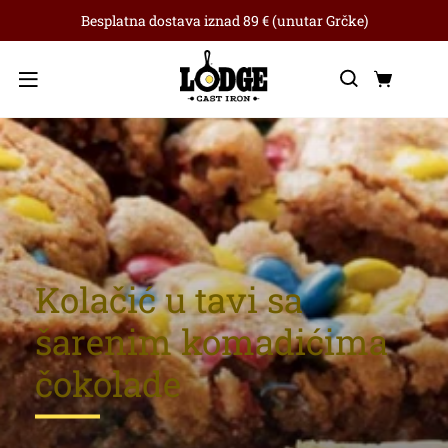
Besplatna dostava iznad 89 € (unutar Grčke)
Traži
Koša
Izbornik
Kolačić u tavi sa
šarenim komadićima
čokolade